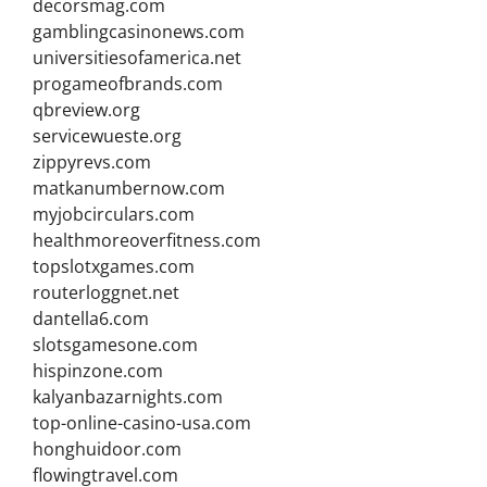
decorsmag.com
gamblingcasinonews.com
universitiesofamerica.net
progameofbrands.com
qbreview.org
servicewueste.org
zippyrevs.com
matkanumbernow.com
myjobcirculars.com
healthmoreoverfitness.com
topslotxgames.com
routerloggnet.net
dantella6.com
slotsgamesone.com
hispinzone.com
kalyanbazarnights.com
top-online-casino-usa.com
honghuidoor.com
flowingtravel.com