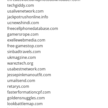
techgiddy.com
usalivenetwork.com
jackpotrushonline.info
ucnewshindi.com
freecellphonedatabase.com
gamersrope.com
exellewebmedia.com
free-gamestop.com
sinbadtravels.com
ukmagzine.com
wareztech.org
usabestnetwork.com
jessepinkmanoutfit.com
umailsend.com
retarys.com
fasterformationcpf.com
goldensnuggles.com
lookbattlemap.com