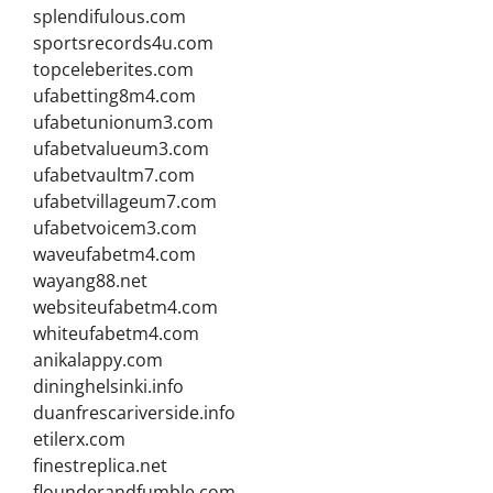
splendifulous.com
sportsrecords4u.com
topceleberites.com
ufabetting8m4.com
ufabetunionum3.com
ufabetvalueum3.com
ufabetvaultm7.com
ufabetvillageum7.com
ufabetvoicem3.com
waveufabetm4.com
wayang88.net
websiteufabetm4.com
whiteufabetm4.com
anikalappy.com
dininghelsinki.info
duanfrescariverside.info
etilerx.com
finestreplica.net
flounderandfumble.com