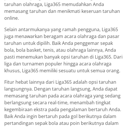
taruhan olahraga, Liga365 memudahkan Anda
memasang taruhan dan menikmati keseruan taruhan
online.
Selain antarmukanya yang ramah pengguna, Liga365
juga menawarkan beragam acara olahraga dan pasar
taruhan untuk dipilih. Baik Anda penggemar sepak
bola, bola basket, tenis, atau olahraga lainnya, Anda
pasti menemukan banyak opsi taruhan di Liga365. Dari
liga dan turnamen populer hingga acara olahraga
khusus, Liga365 memiliki sesuatu untuk semua orang.
Fitur hebat lainnya dari Liga365 adalah opsi taruhan
langsungnya. Dengan taruhan langsung, Anda dapat
memasang taruhan pada acara olahraga yang sedang
berlangsung secara real-time, menambah tingkat
kegembiraan ekstra pada pengalaman bertaruh Anda.
Baik Anda ingin bertaruh pada gol berikutnya dalam
pertandingan sepak bola atau poin berikutnya dalam