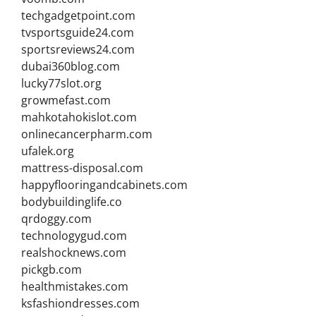
techgadgetpoint.com
tvsportsguide24.com
sportsreviews24.com
dubai360blog.com
lucky77slot.org
growmefast.com
mahkotahokislot.com
onlinecancerpharm.com
ufalek.org
mattress-disposal.com
happyflooringandcabinets.com
bodybuildinglife.co
qrdoggy.com
technologygud.com
realshocknews.com
pickgb.com
healthmistakes.com
ksfashiondresses.com