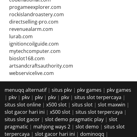
progameexplorer.com
rockislandroastery.com
directselling-pro.com
revenuealarm.com
lurab.com
ignitioncoilguide.com
mytechcomputer.com
bioslot168.com
artsandcraftsauthority.com
webservicelive.com
menuqq alternatif
|
situs pkv
|
pkv games
|
pkv games
|
pkv
|
pkv
|
pkv
|
pkv
|
pkv
|
situs slot terpercaya
|
situs slot online
|
x500 slot
|
situs slot
|
slot maxwin
|
slot gacor hari ini
|
x500 slot
|
situs slot terpercaya
|
situs slot gacor
|
slot demo pragmatic play
|
slot
pragmatic
|
mahjong ways 2
|
slot demo
|
situs slot
terpercaya
|
slot gacor hari ini
|
dominoqq
|