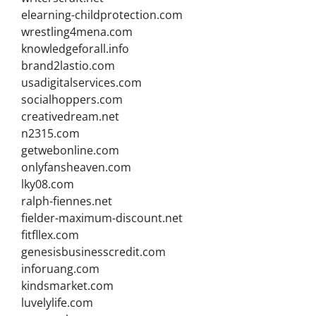
elearning-childprotection.com
wrestling4mena.com
knowledgeforall.info
brand2lastio.com
usadigitalservices.com
socialhoppers.com
creativedream.net
n2315.com
getwebonline.com
onlyfansheaven.com
lky08.com
ralph-fiennes.net
fielder-maximum-discount.net
fitfllex.com
genesisbusinesscredit.com
inforuang.com
kindsmarket.com
luvelylife.com