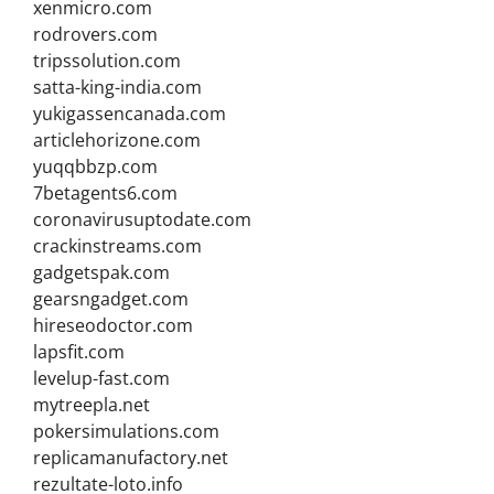
xenmicro.com
rodrovers.com
tripssolution.com
satta-king-india.com
yukigassencanada.com
articlehorizone.com
yuqqbbzp.com
7betagents6.com
coronavirusuptodate.com
crackinstreams.com
gadgetspak.com
gearsngadget.com
hireseodoctor.com
lapsfit.com
levelup-fast.com
mytreepla.net
pokersimulations.com
replicamanufactory.net
rezultate-loto.info