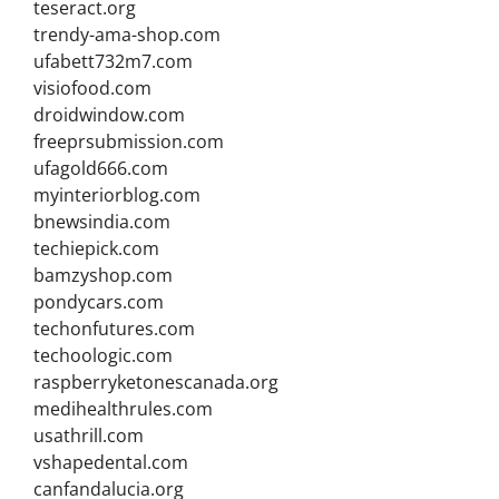
teseract.org
trendy-ama-shop.com
ufabett732m7.com
visiofood.com
droidwindow.com
freeprsubmission.com
ufagold666.com
myinteriorblog.com
bnewsindia.com
techiepick.com
bamzyshop.com
pondycars.com
techonfutures.com
techoologic.com
raspberryketonescanada.org
medihealthrules.com
usathrill.com
vshapedental.com
canfandalucia.org