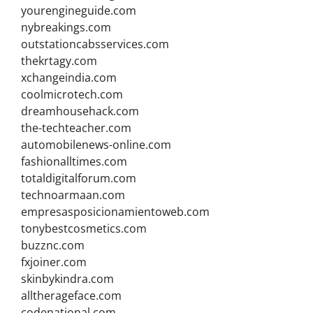
yourengineguide.com
nybreakings.com
outstationcabsservices.com
thekrtagy.com
xchangeindia.com
coolmicrotech.com
dreamhousehack.com
the-techteacher.com
automobilenews-online.com
fashionalltimes.com
totaldigitalforum.com
technoarmaan.com
empresasposicionamientoweb.com
tonybestcosmetics.com
buzznc.com
fxjoiner.com
skinbykindra.com
alltherageface.com
codenational.com