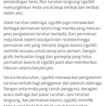
pertandingan tenis, fitur taruhan langsung Liga365
memungkinkan Anda untuk tetap terlibat dan terlibat
dalam aksi.
Selain taruhan olahraga, Liga365 juga menawarkan
berbagai permainan kasino bagi mereka yang mencari
jenis pengalaman taruhan berbeda. Dari permainan
meja klasik seperti blackjack dan roulette hingga
permainan slot yang menarik, bagian kasino Liga365
memiliki sesuatu untuk setiap jenis pemain. Dengan
grafis berkualitas tinggi dan gameplay yang halus,
permainan kasino di Liga365 pasti akan memberikan
hiburan selama berjam-jam.
Secara keseluruhan, Liga365 menawarkan pengalaman
taruhan terbaik bagi penggemar dan petaruh olahraga.
Dengan antarmuka yang ramah pengguna, beragam
acara olahraga dan pasar taruhan, opsi taruhan
langsung, dan permainan kasino, Liga365 memiliki
semua yang Anda butuhkan untuk pengalaman