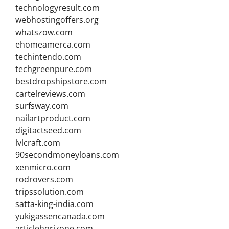
technologyresult.com
webhostingoffers.org
whatszow.com
ehomeamerca.com
techintendo.com
techgreenpure.com
bestdropshipstore.com
cartelreviews.com
surfsway.com
nailartproduct.com
digitactseed.com
lvlcraft.com
90secondmoneyloans.com
xenmicro.com
rodrovers.com
tripssolution.com
satta-king-india.com
yukigassencanada.com
articlehorizone.com