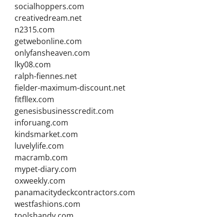
socialhoppers.com
creativedream.net
n2315.com
getwebonline.com
onlyfansheaven.com
lky08.com
ralph-fiennes.net
fielder-maximum-discount.net
fitfllex.com
genesisbusinesscredit.com
inforuang.com
kindsmarket.com
luvelylife.com
macramb.com
mypet-diary.com
oxweekly.com
panamacitydeckcontractors.com
westfashions.com
toolshandy.com