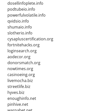
dosellinfoplete.info
podtubeio.info
powerfulvolatile.info
qvidsio.info
shumaio.info
slotherio.info
cysapluscertification.org
fortnitehacks.org
loginsearch.org
aodecor.org
donorsmatch.org
nowtimes.org
casinoeing.org
livemocha.biz
streetlife.biz
hyves.biz
enoughinfo.net
pinhive.net
warnabet.net