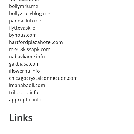
bollym4u.me
bolly2tollyblog.me
pandaclub.me
flyttevask.io
byhous.com
hartfordplazahotel.com
m-918kissapk.com
nabavkame.info
gakbiasa.com
iflowerhu.info
chicagocrystalconnection.com
imanabadii.com
trilipohu.info
appruptio.info
Links