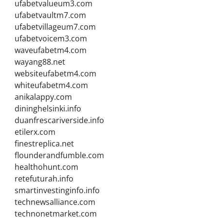
ufabetvalueum3.com
ufabetvaultm7.com
ufabetvillageum7.com
ufabetvoicem3.com
waveufabetm4.com
wayang88.net
websiteufabetm4.com
whiteufabetm4.com
anikalappy.com
dininghelsinki.info
duanfrescariverside.info
etilerx.com
finestreplica.net
flounderandfumble.com
healthohunt.com
retefuturah.info
smartinvestinginfo.info
technewsalliance.com
technonetmarket.com