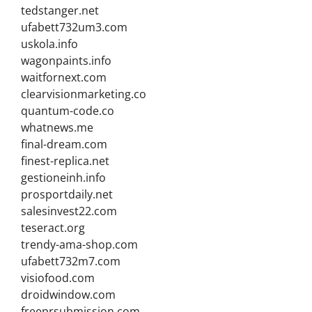
tedstanger.net
ufabett732um3.com
uskola.info
wagonpaints.info
waitfornext.com
clearvisionmarketing.co
quantum-code.co
whatnews.me
final-dream.com
finest-replica.net
gestioneinh.info
prosportdaily.net
salesinvest22.com
teseract.org
trendy-ama-shop.com
ufabett732m7.com
visiofood.com
droidwindow.com
freeprsubmission.com