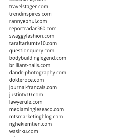
travelstager.com
trendinspires.com
rannyephul.com
reportradar360.com
swaggyfashion.com
taraftariumtv10.com
questionquery.com
bodybuildinglegend.com
brilliant-nails.com
dandr-photography.com
dokteroce.com
journal-francais.com
justintv10.com
lawyerule.com
mediamingleseaco.com
mtsmarketingblog.com
nghekiemtien.com
wasirku.com