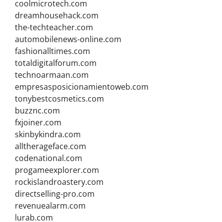
coolmicrotech.com
dreamhousehack.com
the-techteacher.com
automobilenews-online.com
fashionalltimes.com
totaldigitalforum.com
technoarmaan.com
empresasposicionamientoweb.com
tonybestcosmetics.com
buzznc.com
fxjoiner.com
skinbykindra.com
alltherageface.com
codenational.com
progameexplorer.com
rockislandroastery.com
directselling-pro.com
revenuealarm.com
lurab.com