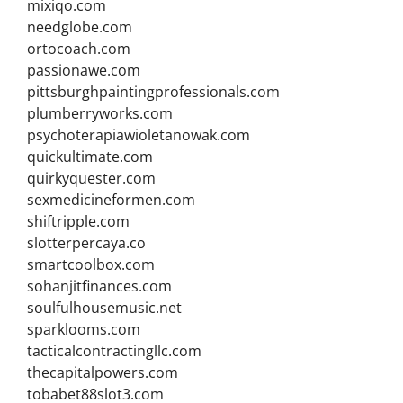
mixiqo.com
needglobe.com
ortocoach.com
passionawe.com
pittsburghpaintingprofessionals.com
plumberryworks.com
psychoterapiawioletanowak.com
quickultimate.com
quirkyquester.com
sexmedicineformen.com
shiftripple.com
slotterpercaya.co
smartcoolbox.com
sohanjitfinances.com
soulfulhousemusic.net
sparklooms.com
tacticalcontractingllc.com
thecapitalpowers.com
tobabet88slot3.com