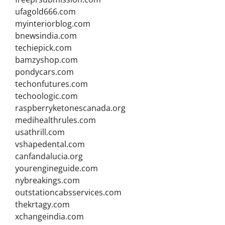
ufagold666.com
myinteriorblog.com
bnewsindia.com
techiepick.com
bamzyshop.com
pondycars.com
techonfutures.com
techoologic.com
raspberryketonescanada.org
medihealthrules.com
usathrill.com
vshapedental.com
canfandalucia.org
yourengineguide.com
nybreakings.com
outstationcabsservices.com
thekrtagy.com
xchangeindia.com