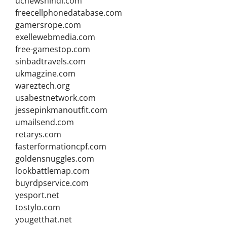
ucnewshindi.com
freecellphonedatabase.com
gamersrope.com
exellewebmedia.com
free-gamestop.com
sinbadtravels.com
ukmagzine.com
wareztech.org
usabestnetwork.com
jessepinkmanoutfit.com
umailsend.com
retarys.com
fasterformationcpf.com
goldensnuggles.com
lookbattlemap.com
buyrdpservice.com
yesport.net
tostylo.com
yougetthat.net