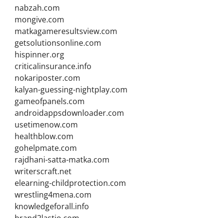
nabzah.com
mongive.com
matkagameresultsview.com
getsolutionsonline.com
hispinner.org
criticalinsurance.info
nokariposter.com
kalyan-guessing-nightplay.com
gameofpanels.com
androidappsdownloader.com
usetimenow.com
healthblow.com
gohelpmate.com
rajdhani-satta-matka.com
writerscraft.net
elearning-childprotection.com
wrestling4mena.com
knowledgeforall.info