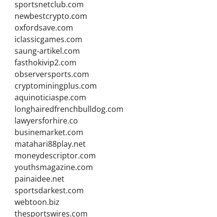
sportsnetclub.com
newbestcrypto.com
oxfordsave.com
iclassicgames.com
saung-artikel.com
fasthokivip2.com
observersports.com
cryptominingplus.com
aquinoticiaspe.com
longhairedfrenchbulldog.com
lawyersforhire.co
businemarket.com
matahari88play.net
moneydescriptor.com
youthsmagazine.com
painaidee.net
sportsdarkest.com
webtoon.biz
thesportswires.com