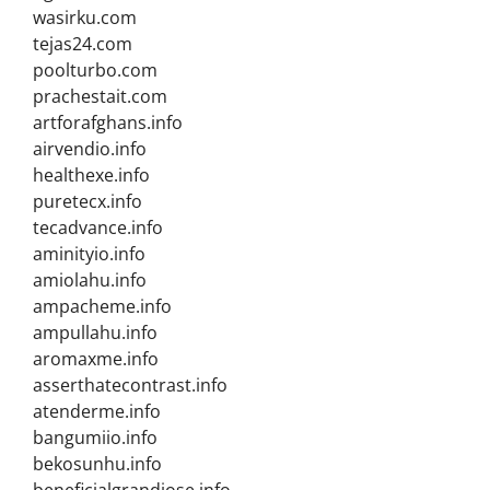
wasirku.com
tejas24.com
poolturbo.com
prachestait.com
artforafghans.info
airvendio.info
healthexe.info
puretecx.info
tecadvance.info
aminityio.info
amiolahu.info
ampacheme.info
ampullahu.info
aromaxme.info
asserthatecontrast.info
atenderme.info
bangumiio.info
bekosunhu.info