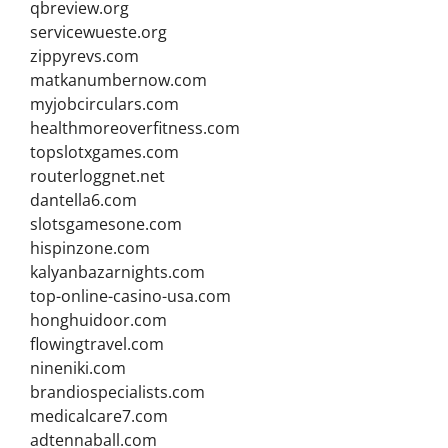
qbreview.org
servicewueste.org
zippyrevs.com
matkanumbernow.com
myjobcirculars.com
healthmoreoverfitness.com
topslotxgames.com
routerloggnet.net
dantella6.com
slotsgamesone.com
hispinzone.com
kalyanbazarnights.com
top-online-casino-usa.com
honghuidoor.com
flowingtravel.com
nineniki.com
brandiospecialists.com
medicalcare7.com
adtennaball.com