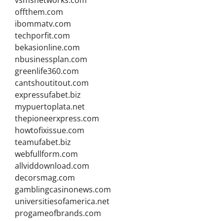
vsmsnetworks.com
offthem.com
ibommatv.com
techporfit.com
bekasionline.com
nbusinessplan.com
greenlife360.com
cantshoutitout.com
expressufabet.biz
mypuertoplata.net
thepioneerxpress.com
howtofixissue.com
teamufabet.biz
webfullform.com
allviddownload.com
decorsmag.com
gamblingcasinonews.com
universitiesofamerica.net
progameofbrands.com