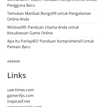
Pengguna Baru
Temukan Manfaat Bunga99 untuk Pengalaman
Online Anda
Winlose99: Panduan Utama Anda untuk
Kesuksesan Game Online
Apa itu Parlay4D? Panduan Komprehensif untuk
Pemain Baru
aaaaaa
Links
uae-times.com
gamerifys.com
inspiratif.net