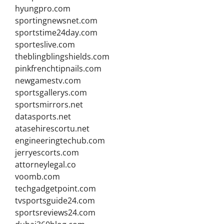
hyungpro.com
sportingnewsnet.com
sportstime24day.com
sporteslive.com
theblingblingshields.com
pinkfrenchtipnails.com
newgamestv.com
sportsgallerys.com
sportsmirrors.net
datasports.net
atasehirescortu.net
engineeringtechub.com
jerryescorts.com
attorneylegal.co
voomb.com
techgadgetpoint.com
tvsportsguide24.com
sportsreviews24.com