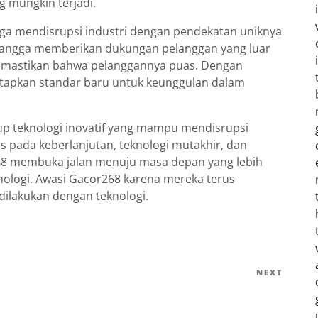
g mungkin terjadi.
juga mendisrupsi industri dengan pendekatan uniknya
bangga memberikan dukungan pelanggan yang luar
memastikan bahwa pelanggannya puas. Dengan
apkan standar baru untuk keunggulan dalam
up teknologi inovatif yang mampu mendisrupsi
s pada keberlanjutan, teknologi mutakhir, dan
268 membuka jalan menuju masa depan yang lebih
nologi. Awasi Gacor268 karena mereka terus
ilakukan dengan teknologi.
NEXT
Next
Post