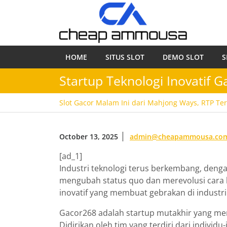
Skip
to
content
HOME
SITUS SLOT
DEMO SLOT
S
Startup Teknologi Inovatif 
Slot Gacor Malam Ini dari Mahjong Ways, RTP Ter
October 13, 2025
admin@cheapammousa.co
[ad_1]
Industri teknologi terus berkembang, denga
mengubah status quo dan merevolusi cara ki
inovatif yang membuat gebrakan di industri
Gacor268 adalah startup mutakhir yang merev
Didirikan oleh tim yang terdiri dari indivi