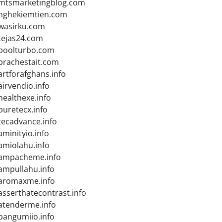
mtsmarketingblog.com
nghekiemtien.com
wasirku.com
tejas24.com
poolturbo.com
prachestait.com
artforafghans.info
airvendio.info
healthexe.info
puretecx.info
tecadvance.info
aminityio.info
amiolahu.info
ampacheme.info
ampullahu.info
aromaxme.info
asserthatecontrast.info
atenderme.info
bangumiio.info