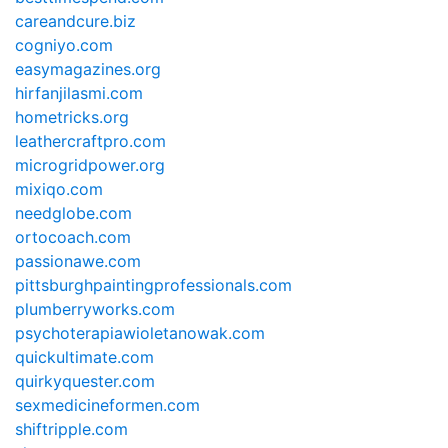
careandcure.biz
cogniyo.com
easymagazines.org
hirfanjilasmi.com
hometricks.org
leathercraftpro.com
microgridpower.org
mixiqo.com
needglobe.com
ortocoach.com
passionawe.com
pittsburghpaintingprofessionals.com
plumberryworks.com
psychoterapiawioletanowak.com
quickultimate.com
quirkyquester.com
sexmedicineformen.com
shiftripple.com