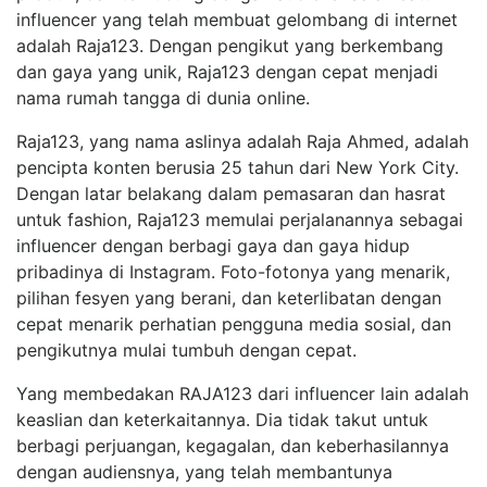
influencer yang telah membuat gelombang di internet
adalah Raja123. Dengan pengikut yang berkembang
dan gaya yang unik, Raja123 dengan cepat menjadi
nama rumah tangga di dunia online.
Raja123, yang nama aslinya adalah Raja Ahmed, adalah
pencipta konten berusia 25 tahun dari New York City.
Dengan latar belakang dalam pemasaran dan hasrat
untuk fashion, Raja123 memulai perjalanannya sebagai
influencer dengan berbagi gaya dan gaya hidup
pribadinya di Instagram. Foto-fotonya yang menarik,
pilihan fesyen yang berani, dan keterlibatan dengan
cepat menarik perhatian pengguna media sosial, dan
pengikutnya mulai tumbuh dengan cepat.
Yang membedakan RAJA123 dari influencer lain adalah
keaslian dan keterkaitannya. Dia tidak takut untuk
berbagi perjuangan, kegagalan, dan keberhasilannya
dengan audiensnya, yang telah membantunya