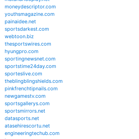
moneydescriptor.com
youthsmagazine.com
painaidee.net
sportsdarkest.com
webtoon.biz
thesportswires.com
hyungpro.com
sportingnewsnet.com
sportstime24day.com
sporteslive.com
theblingblingshields.com
pinkfrenchtipnails.com
newgamestv.com
sportsgallerys.com
sportsmirrors.net
datasports.net
atasehirescortu.net
engineeringtechub.com