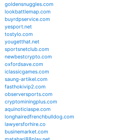
goldensnuggles.com
lookbattlemap.com
buyrdpservice.com
yesport.net
tostylo.com
yougetthat.net
sportsnetclub.com
newbestcrypto.com
oxfordsave.com
iclassicgames.com
saung-artikel.com
fasthokivip2.com
observersports.com
cryptominingplus.com
aquinoticiaspe.com
longhairedfrenchbulldog.com
lawyersforhire.co
businemarket.com
matahari88play.net