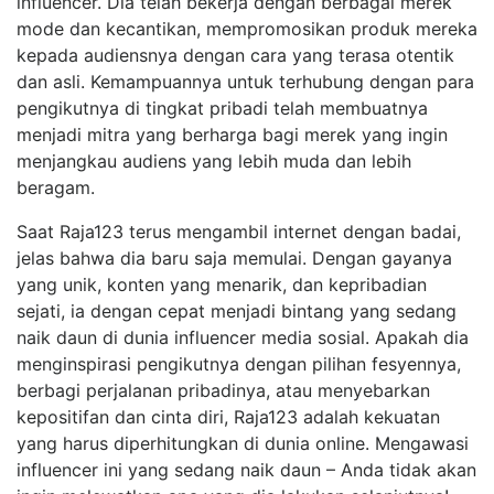
influencer. Dia telah bekerja dengan berbagai merek
mode dan kecantikan, mempromosikan produk mereka
kepada audiensnya dengan cara yang terasa otentik
dan asli. Kemampuannya untuk terhubung dengan para
pengikutnya di tingkat pribadi telah membuatnya
menjadi mitra yang berharga bagi merek yang ingin
menjangkau audiens yang lebih muda dan lebih
beragam.
Saat Raja123 terus mengambil internet dengan badai,
jelas bahwa dia baru saja memulai. Dengan gayanya
yang unik, konten yang menarik, dan kepribadian
sejati, ia dengan cepat menjadi bintang yang sedang
naik daun di dunia influencer media sosial. Apakah dia
menginspirasi pengikutnya dengan pilihan fesyennya,
berbagi perjalanan pribadinya, atau menyebarkan
kepositifan dan cinta diri, Raja123 adalah kekuatan
yang harus diperhitungkan di dunia online. Mengawasi
influencer ini yang sedang naik daun – Anda tidak akan