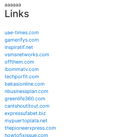
aaaaaa
Links
uae-times.com
gamerifys.com
inspiratif.net
vsmsnetworks.com
offthem.com
ibommatv.com
techporfit.com
bekasionline.com
nbusinessplan.com
greenlife360.com
cantshoutitout.com
expressufabet.biz
mypuertoplata.net
thepioneerxpress.com
howtofixissue.com