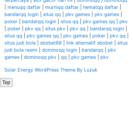
terpercaya
|
slot gacor hari ini
|
dominoqq
|
dominoqq
|
menuqq daftar
|
murniqq daftar
|
hematqq daftar
|
bandarqq login
|
situs qq
|
pkv games
|
pkv games
|
poker
|
bandarqq login
|
situs qq
|
pkv games qq
|
pkv
|
poker
|
pkv qq
|
situs pkv
|
pkv qq
|
bandarqq login
|
situs qq
|
pkv games qq
|
pkv games
|
poker
|
pkv qq
|
situs judi bola
|
sbobet88
|
link alternatif sbobet
|
situs
judi bola resmi
|
dominoqq login
|
bandarqq
|
pkv
games
|
dominoqq pkv
|
qq
|
pkv games
|
pkv
Solar Energy WordPress Theme By Luzuk
Top