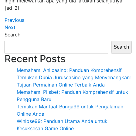
ingin melewatkan apa yang dia lakukan selanjutnya!
[ad_2]
Post
Previous
Previous
Post
Next
Next
navigation
Post
Search
Search
Recent Posts
Memahami Ahlicasino: Panduan Komprehensif
Temukan Dunia Juruscasino yang Menyenangkan:
Tujuan Permainan Online Terbaik Anda
Memahami Plisbet: Panduan Komprehensif untuk
Pengguna Baru
Temukan Manfaat Bunga99 untuk Pengalaman
Online Anda
Winlose99: Panduan Utama Anda untuk
Kesuksesan Game Online