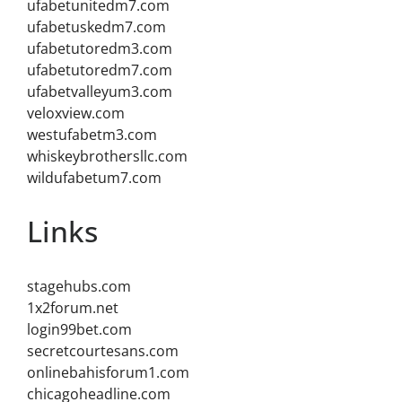
ufabetunitedm7.com
ufabetuskedm7.com
ufabetutoredm3.com
ufabetutoredm7.com
ufabetvalleyum3.com
veloxview.com
westufabetm3.com
whiskeybrothersllc.com
wildufabetum7.com
Links
stagehubs.com
1x2forum.net
login99bet.com
secretcourtesans.com
onlinebahisforum1.com
chicagoheadline.com