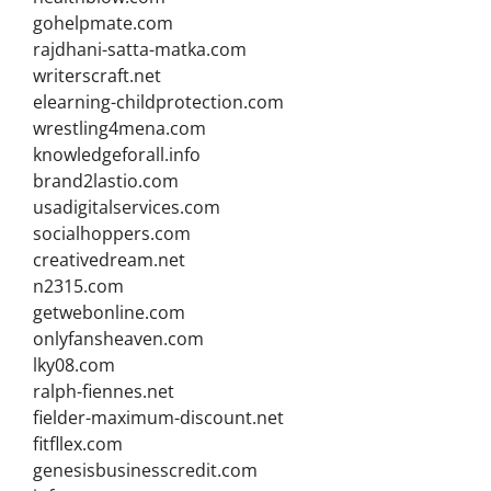
gohelpmate.com
rajdhani-satta-matka.com
writerscraft.net
elearning-childprotection.com
wrestling4mena.com
knowledgeforall.info
brand2lastio.com
usadigitalservices.com
socialhoppers.com
creativedream.net
n2315.com
getwebonline.com
onlyfansheaven.com
lky08.com
ralph-fiennes.net
fielder-maximum-discount.net
fitfllex.com
genesisbusinesscredit.com