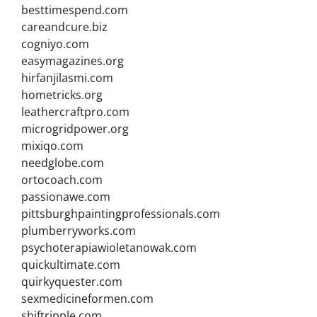
besttimespend.com
careandcure.biz
cogniyo.com
easymagazines.org
hirfanjilasmi.com
hometricks.org
leathercraftpro.com
microgridpower.org
mixiqo.com
needglobe.com
ortocoach.com
passionawe.com
pittsburghpaintingprofessionals.com
plumberryworks.com
psychoterapiawioletanowak.com
quickultimate.com
quirkyquester.com
sexmedicineformen.com
shiftripple.com