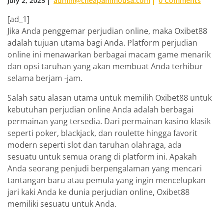
July 2, 2025
admin@cheapammousa.com
0 Comments
[ad_1]
Jika Anda penggemar perjudian online, maka Oxibet88
adalah tujuan utama bagi Anda. Platform perjudian
online ini menawarkan berbagai macam game menarik
dan opsi taruhan yang akan membuat Anda terhibur
selama berjam -jam.
Salah satu alasan utama untuk memilih Oxibet88 untuk
kebutuhan perjudian online Anda adalah berbagai
permainan yang tersedia. Dari permainan kasino klasik
seperti poker, blackjack, dan roulette hingga favorit
modern seperti slot dan taruhan olahraga, ada
sesuatu untuk semua orang di platform ini. Apakah
Anda seorang penjudi berpengalaman yang mencari
tantangan baru atau pemula yang ingin mencelupkan
jari kaki Anda ke dunia perjudian online, Oxibet88
memiliki sesuatu untuk Anda.