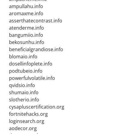
ampullahu.info
aromaxme.info
asserthatecontrast.info
atenderme.info
bangumiio.info
bekosunhu.info
beneficialgrandiose.info
blomaio.info
dosellinfoplete.info
podtubeio.info
powerfulvolatile.info
qvidsio.info
shumaio.info
slotherio.info
cysapluscertification.org
fortnitehacks.org
loginsearch.org
aodecor.org