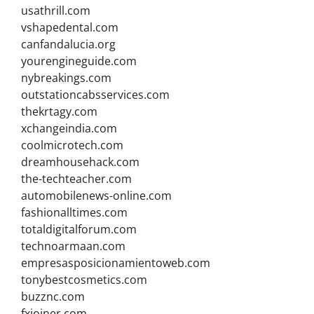
usathrill.com
vshapedental.com
canfandalucia.org
yourengineguide.com
nybreakings.com
outstationcabsservices.com
thekrtagy.com
xchangeindia.com
coolmicrotech.com
dreamhousehack.com
the-techteacher.com
automobilenews-online.com
fashionalltimes.com
totaldigitalforum.com
technoarmaan.com
empresasposicionamientoweb.com
tonybestcosmetics.com
buzznc.com
fxjoiner.com