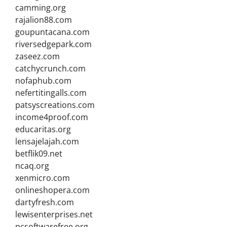
camming.org
rajalion88.com
goupuntacana.com
riversedgepark.com
zaseez.com
catchycrunch.com
nofaphub.com
nefertitingalls.com
patsyscreations.com
income4proof.com
educaritas.org
lensajelajah.com
betflik09.net
ncaq.org
xenmicro.com
onlineshopera.com
dartyfresh.com
lewisenterprises.net
pcsoftwarefree.org