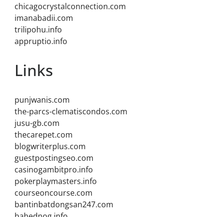
chicagocrystalconnection.com
imanabadii.com
trilipohu.info
appruptio.info
Links
punjwanis.com
the-parcs-clematiscondos.com
jusu-gb.com
thecarepet.com
blogwriterplus.com
guestpostingseo.com
casinogambitpro.info
pokerplaymasters.info
courseoncourse.com
bantinbatdongsan247.com
bahednog.info