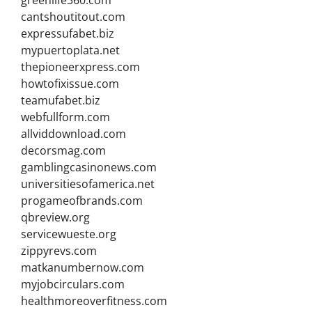
greenlife360.com
cantshoutitout.com
expressufabet.biz
mypuertoplata.net
thepioneerxpress.com
howtofixissue.com
teamufabet.biz
webfullform.com
allviddownload.com
decorsmag.com
gamblingcasinonews.com
universitiesofamerica.net
progameofbrands.com
qbreview.org
servicewueste.org
zippyrevs.com
matkanumbernow.com
myjobcirculars.com
healthmoreoverfitness.com