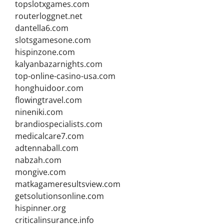
topslotxgames.com
routerloggnet.net
dantella6.com
slotsgamesone.com
hispinzone.com
kalyanbazarnights.com
top-online-casino-usa.com
honghuidoor.com
flowingtravel.com
nineniki.com
brandiospecialists.com
medicalcare7.com
adtennaball.com
nabzah.com
mongive.com
matkagameresultsview.com
getsolutionsonline.com
hispinner.org
criticalinsurance.info