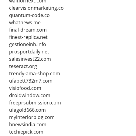
waitfornext.com
clearvisionmarketing.co
quantum-code.co
whatnews.me
final-dream.com
finest-replica.net
gestioneinh.info
prosportdaily.net
salesinvest22.com
teseract.org
trendy-ama-shop.com
ufabett732m7.com
visiofood.com
droidwindow.com
freeprsubmission.com
ufagold666.com
myinteriorblog.com
bnewsindia.com
techiepick.com