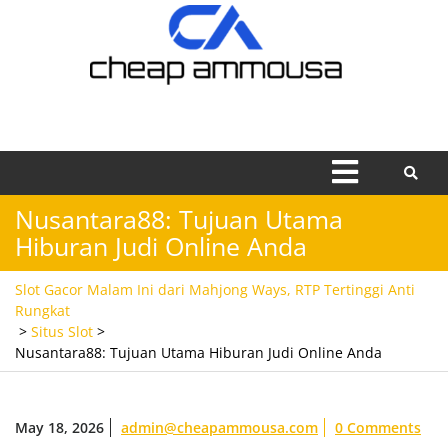
Skip
to
content
Open
Menu
Nusantara88: Tujuan Utama
Hiburan Judi Online Anda
Slot Gacor Malam Ini dari Mahjong Ways, RTP Tertinggi Anti
Rungkat
>
Situs Slot
>
Nusantara88: Tujuan Utama Hiburan Judi Online Anda
May 18, 2026
admin@cheapammousa.com
0 Comments