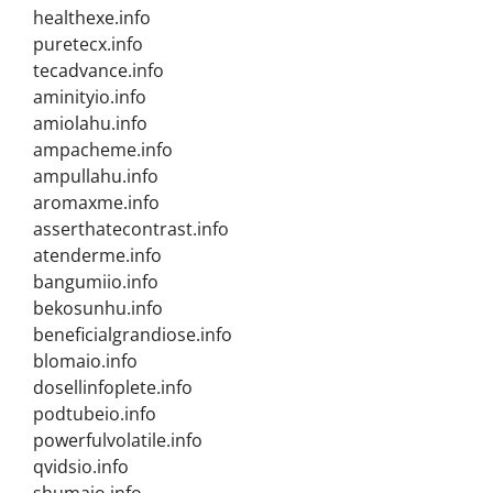
healthexe.info
puretecx.info
tecadvance.info
aminityio.info
amiolahu.info
ampacheme.info
ampullahu.info
aromaxme.info
asserthatecontrast.info
atenderme.info
bangumiio.info
bekosunhu.info
beneficialgrandiose.info
blomaio.info
dosellinfoplete.info
podtubeio.info
powerfulvolatile.info
qvidsio.info