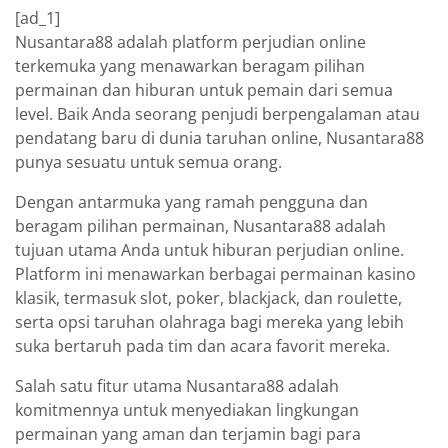
[ad_1]
Nusantara88 adalah platform perjudian online
terkemuka yang menawarkan beragam pilihan
permainan dan hiburan untuk pemain dari semua
level. Baik Anda seorang penjudi berpengalaman atau
pendatang baru di dunia taruhan online, Nusantara88
punya sesuatu untuk semua orang.
Dengan antarmuka yang ramah pengguna dan
beragam pilihan permainan, Nusantara88 adalah
tujuan utama Anda untuk hiburan perjudian online.
Platform ini menawarkan berbagai permainan kasino
klasik, termasuk slot, poker, blackjack, dan roulette,
serta opsi taruhan olahraga bagi mereka yang lebih
suka bertaruh pada tim dan acara favorit mereka.
Salah satu fitur utama Nusantara88 adalah
komitmennya untuk menyediakan lingkungan
permainan yang aman dan terjamin bagi para