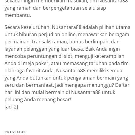
sekadar ingin memberikan masukan, tim Nusantara88
yang ramah dan berpengetahuan selalu siap
membantu.
Secara keseluruhan, Nusantara88 adalah pilihan utama
untuk hiburan perjudian online, menawarkan beragam
permainan, transaksi aman, bonus berlimpah, dan
layanan pelanggan yang luar biasa. Baik Anda ingin
mencoba peruntungan di slot, menguji keterampilan
Anda di meja poker, atau memasang taruhan pada tim
olahraga favorit Anda, Nusantara88 memiliki semua
yang Anda butuhkan untuk pengalaman bermain yang
seru dan bermanfaat. Jadi mengapa menunggu? Daftar
hari ini dan mulai bermain di Nusantara88 untuk
peluang Anda menang besar!
[ad_2]
Post
Previous
PREVIOUS