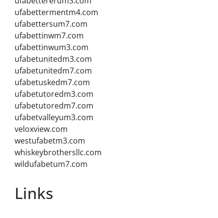
ufabettererum3.com
ufabettermentm4.com
ufabettersum7.com
ufabettinwm7.com
ufabettinwum3.com
ufabetunitedm3.com
ufabetunitedm7.com
ufabetuskedm7.com
ufabetutoredm3.com
ufabetutoredm7.com
ufabetvalleyum3.com
veloxview.com
westufabetm3.com
whiskeybrothersllc.com
wildufabetum7.com
Links