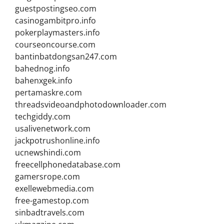
guestpostingseo.com
casinogambitpro.info
pokerplaymasters.info
courseoncourse.com
bantinbatdongsan247.com
bahednog.info
bahenxgek.info
pertamaskre.com
threadsvideoandphotodownloader.com
techgiddy.com
usalivenetwork.com
jackpotrushonline.info
ucnewshindi.com
freecellphonedatabase.com
gamersrope.com
exellewebmedia.com
free-gamestop.com
sinbadtravels.com