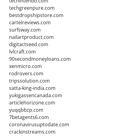
techintendo.com
techgreenpure.com
bestdropshipstore.com
cartelreviews.com
surfsway.com
nailartproduct.com
digitactseed.com
lvlcraft.com
90secondmoneyloans.com
xenmicro.com
rodrovers.com
tripssolution.com
satta-king-india.com
yukigassencanada.com
articlehorizone.com
yuqqbbzp.com
7betagents6.com
coronavirusuptodate.com
crackinstreams.com