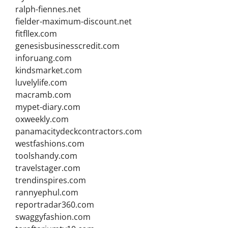
ralph-fiennes.net
fielder-maximum-discount.net
fitfllex.com
genesisbusinesscredit.com
inforuang.com
kindsmarket.com
luvelylife.com
macramb.com
mypet-diary.com
oxweekly.com
panamacitydeckcontractors.com
westfashions.com
toolshandy.com
travelstager.com
trendinspires.com
rannyephul.com
reportradar360.com
swaggyfashion.com