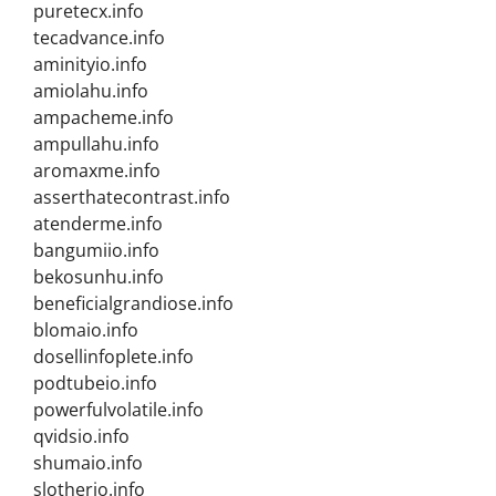
puretecx.info
tecadvance.info
aminityio.info
amiolahu.info
ampacheme.info
ampullahu.info
aromaxme.info
asserthatecontrast.info
atenderme.info
bangumiio.info
bekosunhu.info
beneficialgrandiose.info
blomaio.info
dosellinfoplete.info
podtubeio.info
powerfulvolatile.info
qvidsio.info
shumaio.info
slotherio.info