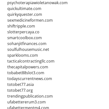
psychoterapiawioletanowak.com
quickultimate.com
quirkyquester.com
sexmedicineformen.com
shiftripple.com
slotterpercaya.co
smartcoolbox.com
sohanjitfinances.com
soulfulhousemusic.net
sparklooms.com
tacticalcontractingllc.com
thecapitalpowers.com
tobabet88slot3.com
todayscurrentnews.com
totobet77.asia
totobet77.org
trendingpublication.com
ufabettererum3.com
ufabettermentm4.com