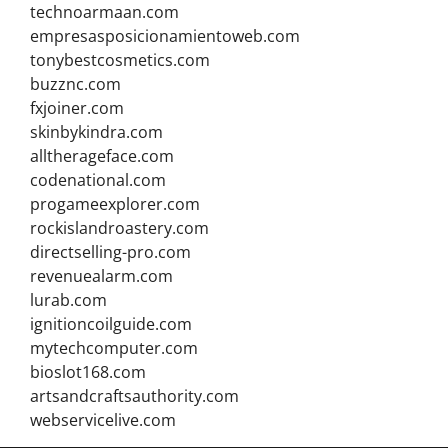
technoarmaan.com
empresasposicionamientoweb.com
tonybestcosmetics.com
buzznc.com
fxjoiner.com
skinbykindra.com
alltherageface.com
codenational.com
progameexplorer.com
rockislandroastery.com
directselling-pro.com
revenuealarm.com
lurab.com
ignitioncoilguide.com
mytechcomputer.com
bioslot168.com
artsandcraftsauthority.com
webservicelive.com