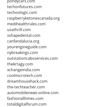
pondycars.com
techonfutures.com
techoologic.com
raspberryketonescanada.org
medihealthrules.com
usathrill.com
vshapedental.com
canfandalucia.org
yourengineguide.com
nybreakings.com
outstationcabsservices.com
thekrtagy.com
xchangeindia.com
coolmicrotech.com
dreamhousehack.com
the-techteacher.com
automobilenews-online.com
fashionalltimes.com
totaldigitalforum.com