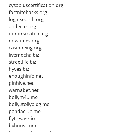
cysapluscertification.org
fortnitehacks.org
loginsearch.org
aodecor.org
donorsmatch.org
nowtimes.org
casinoeing.org
livemocha.biz
streetlife.biz
hyves.biz
enoughinfo.net
pinhive.net
warnabet.net
bollym4u.me
bolly2tollyblog.me
pandaclub.me
flyttevask.io
byhous.com