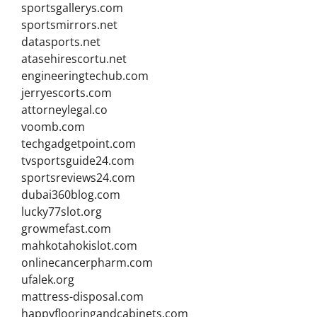
sportsgallerys.com
sportsmirrors.net
datasports.net
atasehirescortu.net
engineeringtechub.com
jerryescorts.com
attorneylegal.co
voomb.com
techgadgetpoint.com
tvsportsguide24.com
sportsreviews24.com
dubai360blog.com
lucky77slot.org
growmefast.com
mahkotahokislot.com
onlinecancerpharm.com
ufalek.org
mattress-disposal.com
happyflooringandcabinets.com