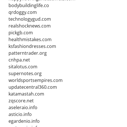
bodybuildinglife.co
qrdoggy.com
technologygud.com
realshocknews.com
pickgb.com
healthmistakes.com
ksfashiondresses.com
patterntrader.org
cnhpa.net
sitalotus.com
supernotes.org
worldsportsempires.com
updatecentral360.com
katamastah.com
zqscore.net
aseleraio.info
asticio.info
egardenio.info