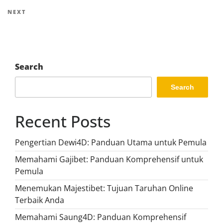
navigation
Post
Next
NEXT
Post
Search
Search
Recent Posts
Pengertian Dewi4D: Panduan Utama untuk Pemula
Memahami Gajibet: Panduan Komprehensif untuk
Pemula
Menemukan Majestibet: Tujuan Taruhan Online
Terbaik Anda
Memahami Saung4D: Panduan Komprehensif