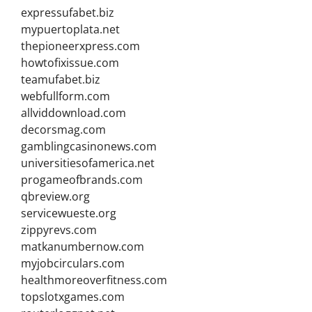
expressufabet.biz
mypuertoplata.net
thepioneerxpress.com
howtofixissue.com
teamufabet.biz
webfullform.com
allviddownload.com
decorsmag.com
gamblingcasinonews.com
universitiesofamerica.net
progameofbrands.com
qbreview.org
servicewueste.org
zippyrevs.com
matkanumbernow.com
myjobcirculars.com
healthmoreoverfitness.com
topslotxgames.com