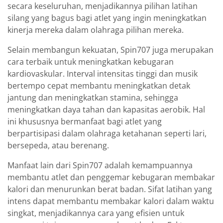
secara keseluruhan, menjadikannya pilihan latihan
silang yang bagus bagi atlet yang ingin meningkatkan
kinerja mereka dalam olahraga pilihan mereka.
Selain membangun kekuatan, Spin707 juga merupakan
cara terbaik untuk meningkatkan kebugaran
kardiovaskular. Interval intensitas tinggi dan musik
bertempo cepat membantu meningkatkan detak
jantung dan meningkatkan stamina, sehingga
meningkatkan daya tahan dan kapasitas aerobik. Hal
ini khususnya bermanfaat bagi atlet yang
berpartisipasi dalam olahraga ketahanan seperti lari,
bersepeda, atau berenang.
Manfaat lain dari Spin707 adalah kemampuannya
membantu atlet dan penggemar kebugaran membakar
kalori dan menurunkan berat badan. Sifat latihan yang
intens dapat membantu membakar kalori dalam waktu
singkat, menjadikannya cara yang efisien untuk