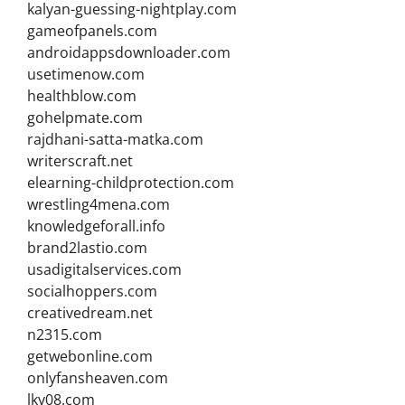
kalyan-guessing-nightplay.com
gameofpanels.com
androidappsdownloader.com
usetimenow.com
healthblow.com
gohelpmate.com
rajdhani-satta-matka.com
writerscraft.net
elearning-childprotection.com
wrestling4mena.com
knowledgeforall.info
brand2lastio.com
usadigitalservices.com
socialhoppers.com
creativedream.net
n2315.com
getwebonline.com
onlyfansheaven.com
lky08.com