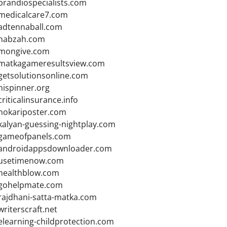
brandiospecialists.com
medicalcare7.com
adtennaball.com
nabzah.com
mongive.com
matkagameresultsview.com
getsolutionsonline.com
hispinner.org
criticalinsurance.info
nokariposter.com
kalyan-guessing-nightplay.com
gameofpanels.com
androidappsdownloader.com
usetimenow.com
healthblow.com
gohelpmate.com
rajdhani-satta-matka.com
writerscraft.net
elearning-childprotection.com