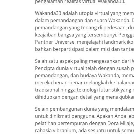
pengalaman realitas virtual Wakanda33.
Wakanda33 adalah utopia virtual yang m
dalam pemandangan dan suara Wakanda. Dari
pemandangan yang tenang di pedesaan, dun
keajaiban bangsa yang tersembunyi. Penggu
Panther Universe, menjelajahi landmark ikon
bahkan berpartisipasi dalam misi dan tan
Salah satu aspek paling mengesankan dari 
Pencipta dunia virtual telah dengan susah 
pemandangan, dan budaya Wakanda, memas
mereka benar -benar melangkah ke halaman
tradisional hingga teknologi futuristik yang
dihidupkan dengan detail yang menakjubka
Selain pembangunan dunia yang mendalam
untuk dinikmati pengguna. Apakah Anda lebih
pelatihan pertempuran dengan Dora Milaj
rahasia vibranium, ada sesuatu untuk semu