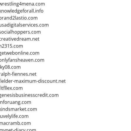
wrestling4mena.com
knowledgeforall.info
brand2lastio.com
usadigitalservices.com
socialhoppers.com
creativedream.net
n2315.com
getwebonline.com
onlyfansheaven.com
lky08.com
ralph-fiennes.net
fielder-maximum-discount.net
fitfllex.com
genesisbusinesscredit.com
inforuang.com
kindsmarket.com
luvelylife.com
macramb.com
mypet-diary.com