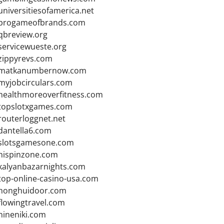
universitiesofamerica.net
progameofbrands.com
qbreview.org
servicewueste.org
zippyrevs.com
matkanumbernow.com
myjobcirculars.com
healthmoreoverfitness.com
topslotxgames.com
routerloggnet.net
dantella6.com
slotsgamesone.com
hispinzone.com
kalyanbazarnights.com
top-online-casino-usa.com
honghuidoor.com
flowingtravel.com
nineniki.com