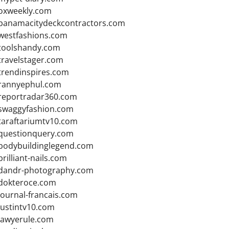
oxweekly.com
panamacitydeckcontractors.com
westfashions.com
toolshandy.com
travelstager.com
trendinspires.com
rannyephul.com
reportradar360.com
swaggyfashion.com
taraftariumtv10.com
questionquery.com
bodybuildinglegend.com
brilliant-nails.com
dandr-photography.com
dokteroce.com
journal-francais.com
justintv10.com
lawyerule.com