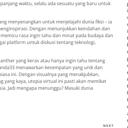
panjang waktu, selalu ada sesuatu yang baru untuk
ang menyenangkan untuk menjelajahi dunia fiksi – ia
 menginspirasi. Dengan menunjukkan keindahan dan
t memicu rasa ingin tahu dan minat pada budaya dan
agai platform untuk diskusi tentang teknologi,
anther yang keras atau hanya ingin tahu tentang
kanda33 menawarkan kesempatan yang unik dan
biasa ini. Dengan visualnya yang menakjubkan,
yang kaya, utopia virtual ini pasti akan memikat
sia. Jadi mengapa menunggu? Masuki dunia
NEXT
Next