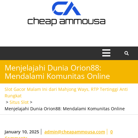
Skip
to
content
Open
Menu
Menjelajahi Dunia Orion88:
Mendalami Komunitas Online
Slot Gacor Malam Ini dari Mahjong Ways, RTP Tertinggi Anti
Rungkat
>
Situs Slot
>
Menjelajahi Dunia Orion88: Mendalami Komunitas Online
January 10, 2025
admin@cheapammousa.com
0