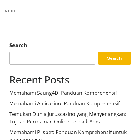
navigation
Post
Next
NEXT
Post
Search
Search
Recent Posts
Memahami Saung4D: Panduan Komprehensif
Memahami Ahlicasino: Panduan Komprehensif
Temukan Dunia Juruscasino yang Menyenangkan:
Tujuan Permainan Online Terbaik Anda
Memahami Plisbet: Panduan Komprehensif untuk
Pengguna Baru