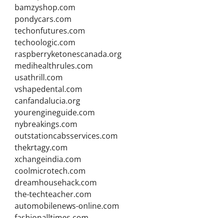
bamzyshop.com
pondycars.com
techonfutures.com
techoologic.com
raspberryketonescanada.org
medihealthrules.com
usathrill.com
vshapedental.com
canfandalucia.org
yourengineguide.com
nybreakings.com
outstationcabsservices.com
thekrtagy.com
xchangeindia.com
coolmicrotech.com
dreamhousehack.com
the-techteacher.com
automobilenews-online.com
fashionalltimes.com