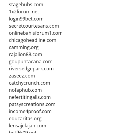
stagehubs.com
1x2forum.net
login99bet.com
secretcourtesans.com
onlinebahisforum1.com
chicagoheadline.com
camming.org
rajalion88.com
goupuntacana.com
riversedgepark.com
zaseez.com
catchycrunch.com
nofaphub.com
nefertitingalls.com
patsyscreations.com
income4proof.com
educaritas.org
lensajelajah.com
betflik09.net