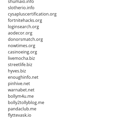
shumaio.info
slotherio.info
cysapluscertification.org
fortnitehacks.org
loginsearch.org
aodecor.org
donorsmatch.org
nowtimes.org
casinoeing.org
livemocha.biz
streetlife.biz
hyves.biz
enoughinfo.net
pinhive.net
warnabet.net
bollym4u.me
bolly2tollyblog.me
pandaclub.me
flyttevask.io