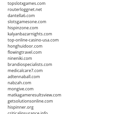
topslotxgames.com
routerloggnet.net
dantella6.com
slotsgamesone.com
hispinzone.com
kalyanbazarnights.com
top-online-casino-usa.com
honghuidoor.com
flowingtravel.com
nineniki.com
brandiospecialists.com
medicalcare7.com
adtennaball.com
nabzah.com
mongive.com
matkagameresultsview.com
getsolutionsonline.com
hispinner.org
criticalinsurance.info