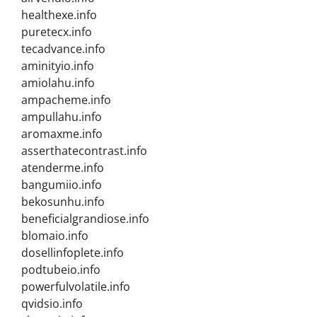
healthexe.info
puretecx.info
tecadvance.info
aminityio.info
amiolahu.info
ampacheme.info
ampullahu.info
aromaxme.info
asserthatecontrast.info
atenderme.info
bangumiio.info
bekosunhu.info
beneficialgrandiose.info
blomaio.info
dosellinfoplete.info
podtubeio.info
powerfulvolatile.info
qvidsio.info