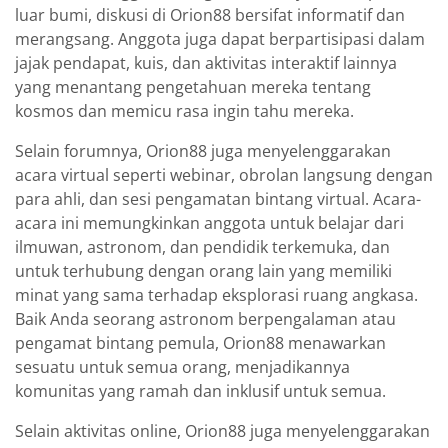
luar bumi, diskusi di Orion88 bersifat informatif dan
merangsang. Anggota juga dapat berpartisipasi dalam
jajak pendapat, kuis, dan aktivitas interaktif lainnya
yang menantang pengetahuan mereka tentang
kosmos dan memicu rasa ingin tahu mereka.
Selain forumnya, Orion88 juga menyelenggarakan
acara virtual seperti webinar, obrolan langsung dengan
para ahli, dan sesi pengamatan bintang virtual. Acara-
acara ini memungkinkan anggota untuk belajar dari
ilmuwan, astronom, dan pendidik terkemuka, dan
untuk terhubung dengan orang lain yang memiliki
minat yang sama terhadap eksplorasi ruang angkasa.
Baik Anda seorang astronom berpengalaman atau
pengamat bintang pemula, Orion88 menawarkan
sesuatu untuk semua orang, menjadikannya
komunitas yang ramah dan inklusif untuk semua.
Selain aktivitas online, Orion88 juga menyelenggarakan