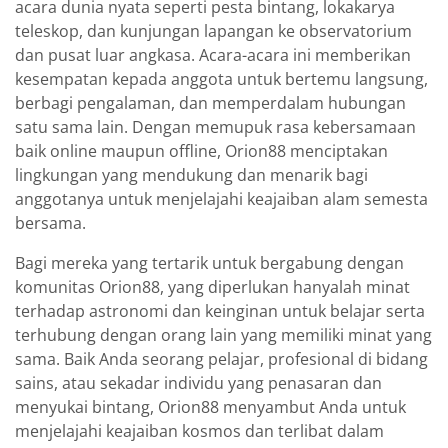
acara dunia nyata seperti pesta bintang, lokakarya
teleskop, dan kunjungan lapangan ke observatorium
dan pusat luar angkasa. Acara-acara ini memberikan
kesempatan kepada anggota untuk bertemu langsung,
berbagi pengalaman, dan memperdalam hubungan
satu sama lain. Dengan memupuk rasa kebersamaan
baik online maupun offline, Orion88 menciptakan
lingkungan yang mendukung dan menarik bagi
anggotanya untuk menjelajahi keajaiban alam semesta
bersama.
Bagi mereka yang tertarik untuk bergabung dengan
komunitas Orion88, yang diperlukan hanyalah minat
terhadap astronomi dan keinginan untuk belajar serta
terhubung dengan orang lain yang memiliki minat yang
sama. Baik Anda seorang pelajar, profesional di bidang
sains, atau sekadar individu yang penasaran dan
menyukai bintang, Orion88 menyambut Anda untuk
menjelajahi keajaiban kosmos dan terlibat dalam