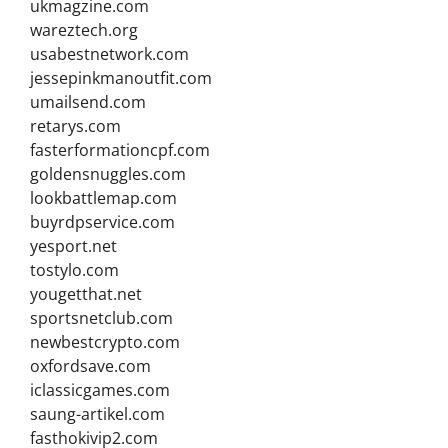
ukmagzine.com
wareztech.org
usabestnetwork.com
jessepinkmanoutfit.com
umailsend.com
retarys.com
fasterformationcpf.com
goldensnuggles.com
lookbattlemap.com
buyrdpservice.com
yesport.net
tostylo.com
yougetthat.net
sportsnetclub.com
newbestcrypto.com
oxfordsave.com
iclassicgames.com
saung-artikel.com
fasthokivip2.com