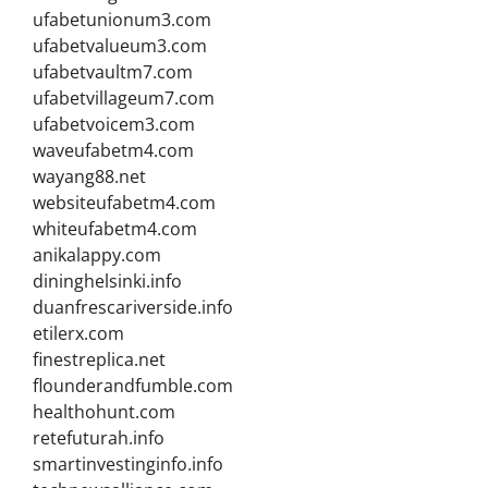
ufabetunionum3.com
ufabetvalueum3.com
ufabetvaultm7.com
ufabetvillageum7.com
ufabetvoicem3.com
waveufabetm4.com
wayang88.net
websiteufabetm4.com
whiteufabetm4.com
anikalappy.com
dininghelsinki.info
duanfrescariverside.info
etilerx.com
finestreplica.net
flounderandfumble.com
healthohunt.com
retefuturah.info
smartinvestinginfo.info