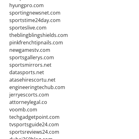
hyungpro.com
sportingnewsnet.com
sportstime24day.com
sporteslive.com
theblingblingshields.com
pinkfrenchtipnails.com
newgamestv.com
sportsgallerys.com
sportsmirrors.net
datasports.net
atasehirescortu.net
engineeringtechub.com
jerryescorts.com
attorneylegal.co
voomb.com
techgadgetpoint.com
tvsportsguide24.com
sportsreviews24.com