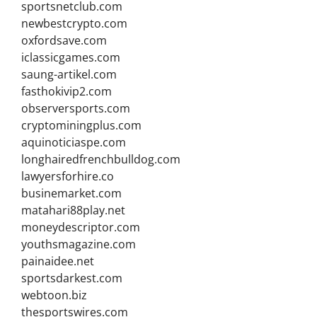
sportsnetclub.com
newbestcrypto.com
oxfordsave.com
iclassicgames.com
saung-artikel.com
fasthokivip2.com
observersports.com
cryptominingplus.com
aquinoticiaspe.com
longhairedfrenchbulldog.com
lawyersforhire.co
businemarket.com
matahari88play.net
moneydescriptor.com
youthsmagazine.com
painaidee.net
sportsdarkest.com
webtoon.biz
thesportswires.com