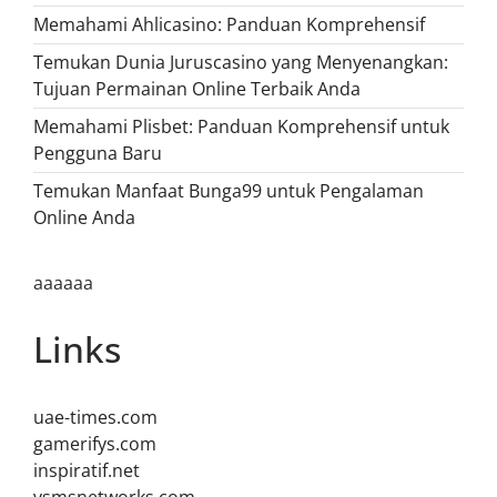
Memahami Ahlicasino: Panduan Komprehensif
Temukan Dunia Juruscasino yang Menyenangkan:
Tujuan Permainan Online Terbaik Anda
Memahami Plisbet: Panduan Komprehensif untuk
Pengguna Baru
Temukan Manfaat Bunga99 untuk Pengalaman
Online Anda
aaaaaa
Links
uae-times.com
gamerifys.com
inspiratif.net