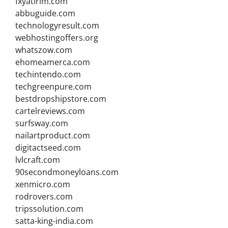
fxyatirim.com
abbuguide.com
technologyresult.com
webhostingoffers.org
whatszow.com
ehomeamerca.com
techintendo.com
techgreenpure.com
bestdropshipstore.com
cartelreviews.com
surfsway.com
nailartproduct.com
digitactseed.com
lvlcraft.com
90secondmoneyloans.com
xenmicro.com
rodrovers.com
tripssolution.com
satta-king-india.com