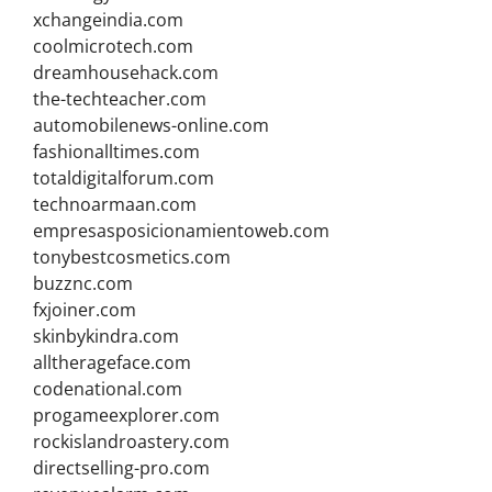
xchangeindia.com
coolmicrotech.com
dreamhousehack.com
the-techteacher.com
automobilenews-online.com
fashionalltimes.com
totaldigitalforum.com
technoarmaan.com
empresasposicionamientoweb.com
tonybestcosmetics.com
buzznc.com
fxjoiner.com
skinbykindra.com
alltherageface.com
codenational.com
progameexplorer.com
rockislandroastery.com
directselling-pro.com