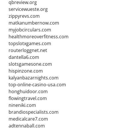
qbreview.org
servicewueste.org
zippyrevs.com
matkanumbernow.com
myjobcirculars.com
healthmoreoverfitness.com
topslotxgames.com
routerloggnet.net
dantella6.com
slotsgamesone.com
hispinzone.com
kalyanbazarnights.com
top-online-casino-usa.com
honghuidoor.com
flowingtravel.com
nineniki.com
brandiospecialists.com
medicalcare7.com
adtennaball.com