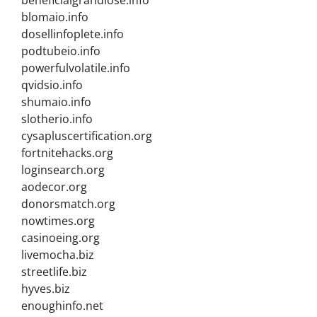
beneficialgrandiose.info
blomaio.info
dosellinfoplete.info
podtubeio.info
powerfulvolatile.info
qvidsio.info
shumaio.info
slotherio.info
cysapluscertification.org
fortnitehacks.org
loginsearch.org
aodecor.org
donorsmatch.org
nowtimes.org
casinoeing.org
livemocha.biz
streetlife.biz
hyves.biz
enoughinfo.net