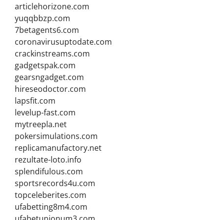
articlehorizone.com
yuqqbbzp.com
7betagents6.com
coronavirusuptodate.com
crackinstreams.com
gadgetspak.com
gearsngadget.com
hireseodoctor.com
lapsfit.com
levelup-fast.com
mytreepla.net
pokersimulations.com
replicamanufactory.net
rezultate-loto.info
splendifulous.com
sportsrecords4u.com
topceleberites.com
ufabetting8m4.com
ufabetunionum3.com