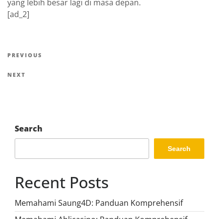
yang lebih besar lagi di masa depan.
[ad_2]
Post
Previous
PREVIOUS
navigation
Post
Next
NEXT
Post
Search
Search
Recent Posts
Memahami Saung4D: Panduan Komprehensif