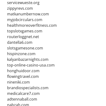
servicewueste.org
zippyrevs.com
matkanumbernow.com
myjobcirculars.com
healthmoreoverfitness.com
topslotxgames.com
routerloggnet.net
dantella6.com
slotsgamesone.com
hispinzone.com
kalyanbazarnights.com
top-online-casino-usa.com
honghuidoor.com
flowingtravel.com
nineniki.com
brandiospecialists.com
medicalcare7.com
adtennaball.com
nabzah.com