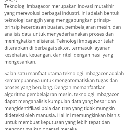
Teknologi Imbagacor merupakan inovasi mutakhir
yang merevolusi berbagai industri. Ini adalah bentuk
teknologi canggih yang menggabungkan prinsip-
prinsip kecerdasan buatan, pembelajaran mesin, dan
analisis data untuk menyederhanakan proses dan
meningkatkan efisiensi. Teknologi Imbagacor telah
diterapkan di berbagai sektor, termasuk layanan
kesehatan, keuangan, dan ritel, dengan hasil yang
mengesankan.
Salah satu manfaat utama teknologi Imbagacor adalah
kemampuannya untuk mengotomatiskan tugas dan
proses yang berulang. Dengan memanfaatkan
algoritma pembelajaran mesin, teknologi Imbagacor
dapat menganalisis kumpulan data yang besar dan
mengidentifikasi pola dan tren yang tidak mungkin
dideteksi oleh manusia. Hal ini memungkinkan bisnis
untuk membuat keputusan yang lebih tepat dan
mengoptimalkan operasi mereka.