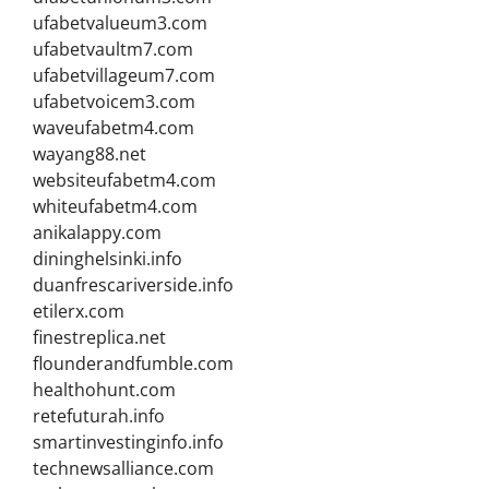
ufabetvalueum3.com
ufabetvaultm7.com
ufabetvillageum7.com
ufabetvoicem3.com
waveufabetm4.com
wayang88.net
websiteufabetm4.com
whiteufabetm4.com
anikalappy.com
dininghelsinki.info
duanfrescariverside.info
etilerx.com
finestreplica.net
flounderandfumble.com
healthohunt.com
retefuturah.info
smartinvestinginfo.info
technewsalliance.com