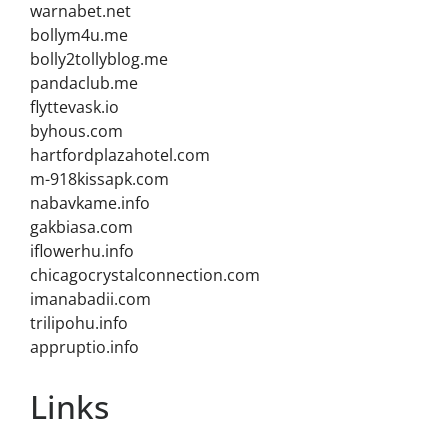
warnabet.net
bollym4u.me
bolly2tollyblog.me
pandaclub.me
flyttevask.io
byhous.com
hartfordplazahotel.com
m-918kissapk.com
nabavkame.info
gakbiasa.com
iflowerhu.info
chicagocrystalconnection.com
imanabadii.com
trilipohu.info
appruptio.info
Links