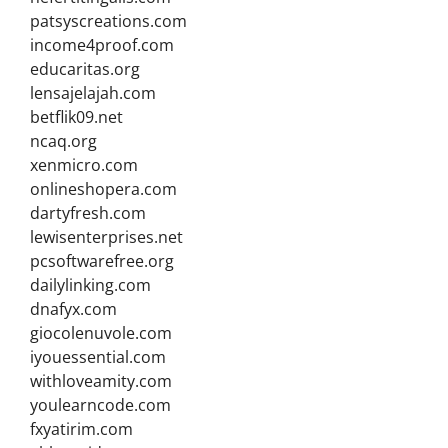
patsyscreations.com
income4proof.com
educaritas.org
lensajelajah.com
betflik09.net
ncaq.org
xenmicro.com
onlineshopera.com
dartyfresh.com
lewisenterprises.net
pcsoftwarefree.org
dailylinking.com
dnafyx.com
giocolenuvole.com
iyouessential.com
withloveamity.com
youlearncode.com
fxyatirim.com