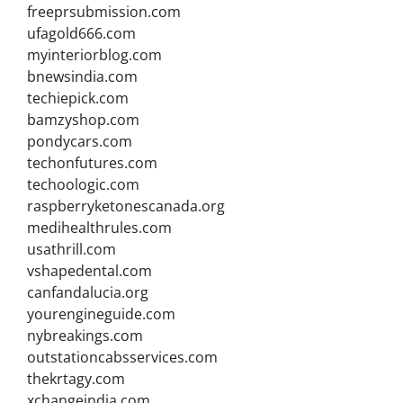
freeprsubmission.com
ufagold666.com
myinteriorblog.com
bnewsindia.com
techiepick.com
bamzyshop.com
pondycars.com
techonfutures.com
techoologic.com
raspberryketonescanada.org
medihealthrules.com
usathrill.com
vshapedental.com
canfandalucia.org
yourengineguide.com
nybreakings.com
outstationcabsservices.com
thekrtagy.com
xchangeindia.com