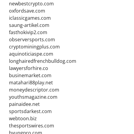
newbestcrypto.com
oxfordsave.com
iclassicgames.com
saung-artikel.com
fasthokivip2.com
observersports.com
cryptominingplus.com
aquinoticiaspe.com
longhairedfrenchbulldog.com
lawyersforhire.co
businemarket.com
matahari88play.net
moneydescriptor.com
youthsmagazine.com
painaidee.net
sportsdarkest.com
webtoon.biz
thesportswires.com
hyungpro.com