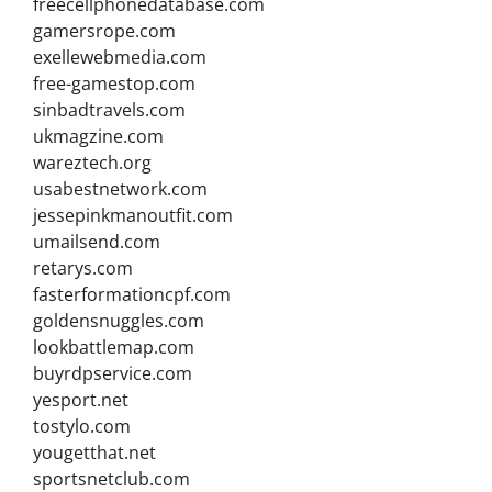
freecellphonedatabase.com
gamersrope.com
exellewebmedia.com
free-gamestop.com
sinbadtravels.com
ukmagzine.com
wareztech.org
usabestnetwork.com
jessepinkmanoutfit.com
umailsend.com
retarys.com
fasterformationcpf.com
goldensnuggles.com
lookbattlemap.com
buyrdpservice.com
yesport.net
tostylo.com
yougetthat.net
sportsnetclub.com