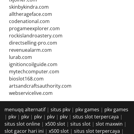
skinbykindra.com
alltherageface.com
codenational.com
progameexplorer.com
rockislandroastery.com
directselling-pro.com
revenuealarm.com
lurab.com
ignitioncoilguide.com
mytechcomputer.com
bioslot168.com
artsandcraftsauthority.com
webservicelive.com
menuqq alternatif
|
situs pkv
|
pkv games
|
pkv games
|
pkv
|
pkv
|
pkv
|
pkv
|
pkv
|
situs slot terpercaya
|
situs slot online
|
x500 slot
|
situs slot
|
slot maxwin
|
slot gacor hari ini
|
x500 slot
|
situs slot terpercaya
|