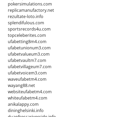
pokersimulations.com
replicamanufactory.net
rezultate-loto.info
splendifulous.com
sportsrecords4u.com
topceleberites.com
ufabetting8m4.com
ufabetunionum3.com
ufabetvalueum3.com
ufabetvaultm7.com
ufabetvillageum7.com
ufabetvoicem3.com
waveufabetm4.com
wayang88.net
websiteufabetm4.com
whiteufabetm4.com
anikalappy.com
dininghelsinki.info
duanfrescariverside.info