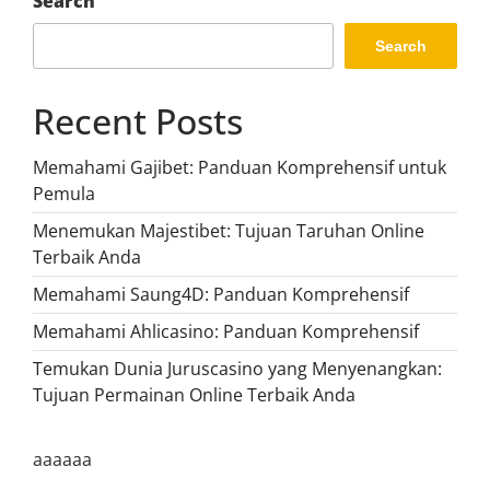
Search
Search
Recent Posts
Memahami Gajibet: Panduan Komprehensif untuk
Pemula
Menemukan Majestibet: Tujuan Taruhan Online
Terbaik Anda
Memahami Saung4D: Panduan Komprehensif
Memahami Ahlicasino: Panduan Komprehensif
Temukan Dunia Juruscasino yang Menyenangkan:
Tujuan Permainan Online Terbaik Anda
aaaaaa