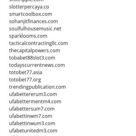
slotterpercaya.co
smartcoolbox.com
sohanjitfinances.com
soulfulhousemusic.net
sparklooms.com
tacticalcontractingllc.com
thecapitalpowers.com
tobabet88slot3.com
todayscurrentnews.com
totobet77.asia
totobet77.org
trendingpublication.com
ufabettererum3.com
ufabettermentm4.com
ufabettersum7.com
ufabettinwm7.com
ufabettinwum3.com
ufabetunitedm3.com