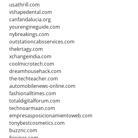
usathrill.com
vshapedental.com
canfandalucia.org
yourengineguide.com
nybreakings.com
outstationcabsservices.com
thekrtagy.com
xchangeindia.com
coolmicrotech.com
dreamhousehack.com
the-techteacher.com
automobilenews-online.com
fashionalltimes.com
totaldigitalforum.com
technoarmaan.com
empresasposicionamientoweb.com
tonybestcosmetics.com
buzznc.com
fxjoiner.com