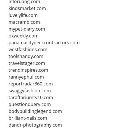
inforuang.com
kindsmarket.com
luvelylife.com
macramb.com
mypet-diary.com
oxweekly.com
panamacitydeckcontractors.com
westfashions.com
toolshandy.com
travelstager.com
trendinspires.com
rannyephul.com
reportradar360.com
swaggyfashion.com
taraftariumtv10.com
questionquery.com
bodybuildinglegend.com
brilliant-nails.com
dandr-photography.com