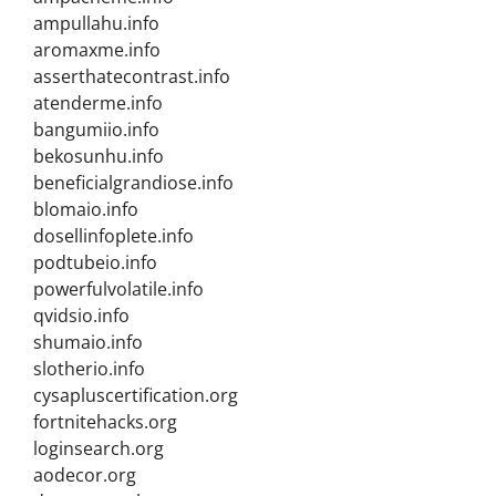
ampullahu.info
aromaxme.info
asserthatecontrast.info
atenderme.info
bangumiio.info
bekosunhu.info
beneficialgrandiose.info
blomaio.info
dosellinfoplete.info
podtubeio.info
powerfulvolatile.info
qvidsio.info
shumaio.info
slotherio.info
cysapluscertification.org
fortnitehacks.org
loginsearch.org
aodecor.org