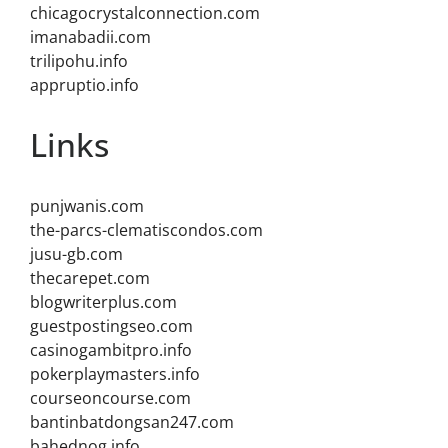
chicagocrystalconnection.com
imanabadii.com
trilipohu.info
appruptio.info
Links
punjwanis.com
the-parcs-clematiscondos.com
jusu-gb.com
thecarepet.com
blogwriterplus.com
guestpostingseo.com
casinogambitpro.info
pokerplaymasters.info
courseoncourse.com
bantinbatdongsan247.com
bahednog.info