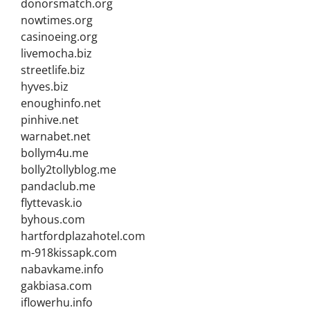
donorsmatch.org
nowtimes.org
casinoeing.org
livemocha.biz
streetlife.biz
hyves.biz
enoughinfo.net
pinhive.net
warnabet.net
bollym4u.me
bolly2tollyblog.me
pandaclub.me
flyttevask.io
byhous.com
hartfordplazahotel.com
m-918kissapk.com
nabavkame.info
gakbiasa.com
iflowerhu.info