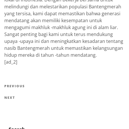
melindungi dan melestarikan populasi Bantengmerah
yang tersisa, kami dapat memastikan bahwa generasi
mendatang akan memiliki kesempatan untuk
mengagumi makhluk -makhluk agung ini di alam liar.
Sangat penting bagi kami untuk terus mendukung
upaya -upaya ini dan meningkatkan kesadaran tentang
nasib Bantengmerah untuk memastikan kelangsungan
hidup mereka di tahun -tahun mendatang.
[ad_2]
Post
Previous
PREVIOUS
navigation
Post
Next
NEXT
Post