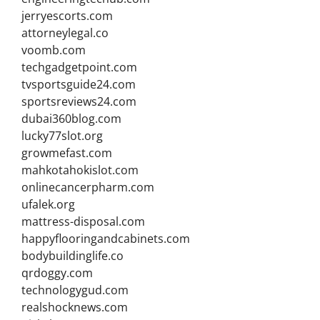
jerryescorts.com
attorneylegal.co
voomb.com
techgadgetpoint.com
tvsportsguide24.com
sportsreviews24.com
dubai360blog.com
lucky77slot.org
growmefast.com
mahkotahokislot.com
onlinecancerpharm.com
ufalek.org
mattress-disposal.com
happyflooringandcabinets.com
bodybuildinglife.co
qrdoggy.com
technologygud.com
realshocknews.com