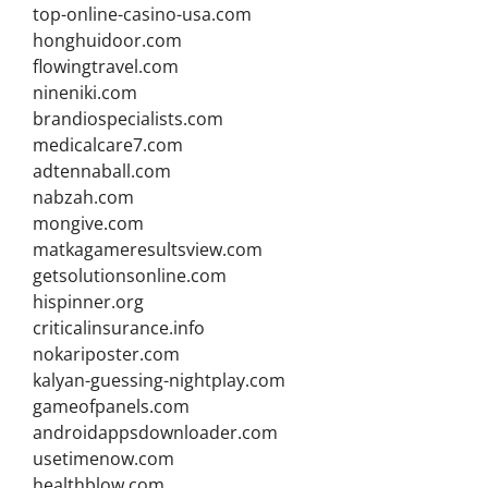
top-online-casino-usa.com
honghuidoor.com
flowingtravel.com
nineniki.com
brandiospecialists.com
medicalcare7.com
adtennaball.com
nabzah.com
mongive.com
matkagameresultsview.com
getsolutionsonline.com
hispinner.org
criticalinsurance.info
nokariposter.com
kalyan-guessing-nightplay.com
gameofpanels.com
androidappsdownloader.com
usetimenow.com
healthblow.com