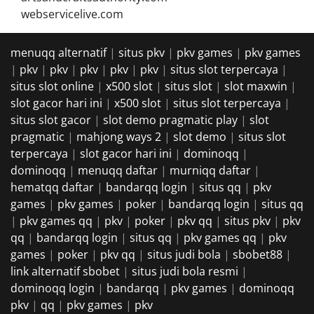
webservicelive.com
menuqq alternatif
|
situs pkv
|
pkv games
|
pkv games
|
pkv
|
pkv
|
pkv
|
pkv
|
pkv
|
situs slot terpercaya
|
situs slot online
|
x500 slot
|
situs slot
|
slot maxwin
|
slot gacor hari ini
|
x500 slot
|
situs slot terpercaya
|
situs slot gacor
|
slot demo pragmatic play
|
slot
pragmatic
|
mahjong ways 2
|
slot demo
|
situs slot
terpercaya
|
slot gacor hari ini
|
dominoqq
|
dominoqq
|
menuqq daftar
|
murniqq daftar
|
hematqq daftar
|
bandarqq login
|
situs qq
|
pkv
games
|
pkv games
|
poker
|
bandarqq login
|
situs qq
|
pkv games qq
|
pkv
|
poker
|
pkv qq
|
situs pkv
|
pkv
qq
|
bandarqq login
|
situs qq
|
pkv games qq
|
pkv
games
|
poker
|
pkv qq
|
situs judi bola
|
sbobet88
|
link alternatif sbobet
|
situs judi bola resmi
|
dominoqq login
|
bandarqq
|
pkv games
|
dominoqq
pkv
|
qq
|
pkv games
|
pkv