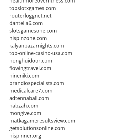
healthmoreoverfitness.com
topslotxgames.com
routerloggnet.net
dantella6.com
slotsgamesone.com
hispinzone.com
kalyanbazarnights.com
top-online-casino-usa.com
honghuidoor.com
flowingtravel.com
nineniki.com
brandiospecialists.com
medicalcare7.com
adtennaball.com
nabzah.com
mongive.com
matkagameresultsview.com
getsolutionsonline.com
hispinner.org