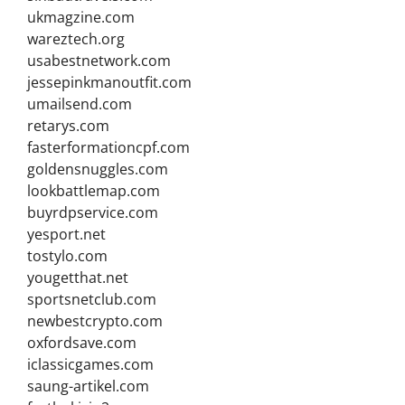
ukmagzine.com
wareztech.org
usabestnetwork.com
jessepinkmanoutfit.com
umailsend.com
retarys.com
fasterformationcpf.com
goldensnuggles.com
lookbattlemap.com
buyrdpservice.com
yesport.net
tostylo.com
yougetthat.net
sportsnetclub.com
newbestcrypto.com
oxfordsave.com
iclassicgames.com
saung-artikel.com