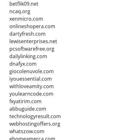
betflik09.net
ncaq.org
xenmicro.com
onlineshopera.com
dartyfresh.com
lewisenterprises.net
pcsoftwarefree.org
dailylinking.com
dnafyx.com
giocolenuvole.com
iyouessential.com
withloveamity.com
youlearncode.com
fxyatirim.com
abbuguide.com
technologyresult.com
webhostingoffers.org
whatszow.com
ehomeamerca.com