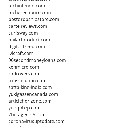
techintendo.com
techgreenpure.com
bestdropshipstore.com
cartelreviews.com
surfsway.com
nailartproduct.com
digitactseed.com
lvlcraft.com
90secondmoneyloans.com
xenmicro.com
rodrovers.com
tripssolution.com
satta-king-india.com
yukigassencanada.com
articlehorizone.com
yuqqbbzp.com
7betagents6.com
coronavirusuptodate.com