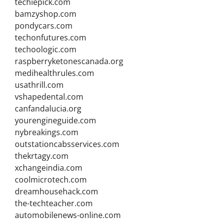
techiepick.com
bamzyshop.com
pondycars.com
techonfutures.com
techoologic.com
raspberryketonescanada.org
medihealthrules.com
usathrill.com
vshapedental.com
canfandalucia.org
yourengineguide.com
nybreakings.com
outstationcabsservices.com
thekrtagy.com
xchangeindia.com
coolmicrotech.com
dreamhousehack.com
the-techteacher.com
automobilenews-online.com