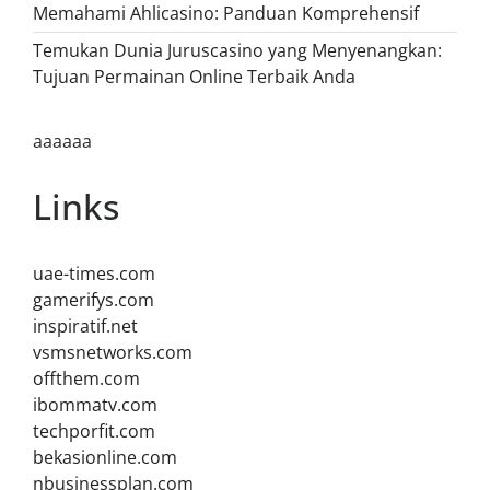
Memahami Ahlicasino: Panduan Komprehensif
Temukan Dunia Juruscasino yang Menyenangkan:
Tujuan Permainan Online Terbaik Anda
aaaaaa
Links
uae-times.com
gamerifys.com
inspiratif.net
vsmsnetworks.com
offthem.com
ibommatv.com
techporfit.com
bekasionline.com
nbusinessplan.com