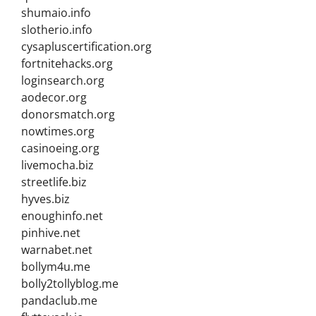
shumaio.info
slotherio.info
cysapluscertification.org
fortnitehacks.org
loginsearch.org
aodecor.org
donorsmatch.org
nowtimes.org
casinoeing.org
livemocha.biz
streetlife.biz
hyves.biz
enoughinfo.net
pinhive.net
warnabet.net
bollym4u.me
bolly2tollyblog.me
pandaclub.me