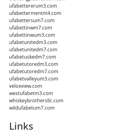
ufabettererum3.com
ufabettermentm4.com
ufabettersum7.com
ufabettinwm7.com
ufabettinwum3.com
ufabetunitedm3.com
ufabetunitedm7.com
ufabetuskedm7.com
ufabetutoredm3.com
ufabetutoredm7.com
ufabetvalleyum3.com
veloxview.com
westufabetm3.com
whiskeybrothersllc.com
wildufabetum7.com
Links