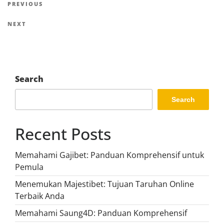
Post
Previous
PREVIOUS
navigation
Post
Next
NEXT
Post
Search
Search
Recent Posts
Memahami Gajibet: Panduan Komprehensif untuk
Pemula
Menemukan Majestibet: Tujuan Taruhan Online
Terbaik Anda
Memahami Saung4D: Panduan Komprehensif