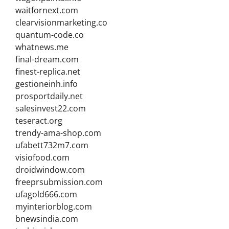
waitfornext.com
clearvisionmarketing.co
quantum-code.co
whatnews.me
final-dream.com
finest-replica.net
gestioneinh.info
prosportdaily.net
salesinvest22.com
teseract.org
trendy-ama-shop.com
ufabett732m7.com
visiofood.com
droidwindow.com
freeprsubmission.com
ufagold666.com
myinteriorblog.com
bnewsindia.com