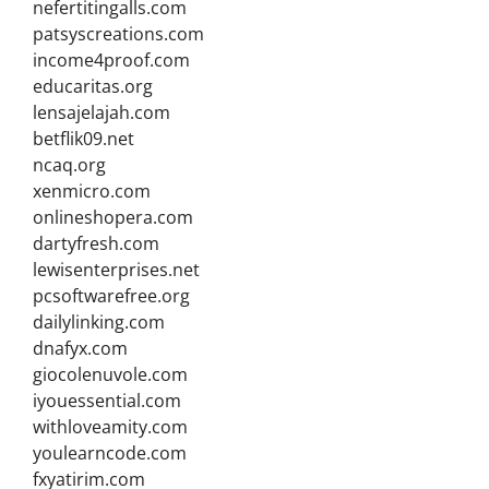
nefertitingalls.com
patsyscreations.com
income4proof.com
educaritas.org
lensajelajah.com
betflik09.net
ncaq.org
xenmicro.com
onlineshopera.com
dartyfresh.com
lewisenterprises.net
pcsoftwarefree.org
dailylinking.com
dnafyx.com
giocolenuvole.com
iyouessential.com
withloveamity.com
youlearncode.com
fxyatirim.com