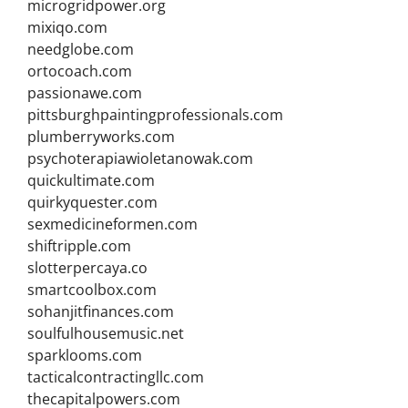
microgridpower.org
mixiqo.com
needglobe.com
ortocoach.com
passionawe.com
pittsburghpaintingprofessionals.com
plumberryworks.com
psychoterapiawioletanowak.com
quickultimate.com
quirkyquester.com
sexmedicineformen.com
shiftripple.com
slotterpercaya.co
smartcoolbox.com
sohanjitfinances.com
soulfulhousemusic.net
sparklooms.com
tacticalcontractingllc.com
thecapitalpowers.com