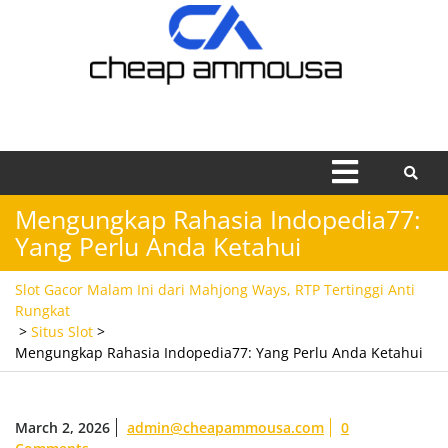
Skip
to
content
Open
Menu
Mengungkap Rahasia Indopedia77:
Yang Perlu Anda Ketahui
Slot Gacor Malam Ini dari Mahjong Ways, RTP Tertinggi Anti
Rungkat
>
Situs Slot
>
Mengungkap Rahasia Indopedia77: Yang Perlu Anda Ketahui
March 2, 2026
admin@cheapammousa.com
0