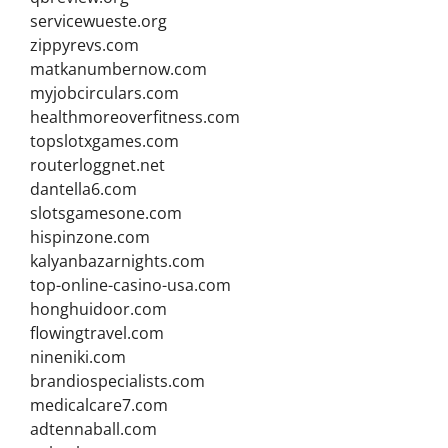
servicewueste.org
zippyrevs.com
matkanumbernow.com
myjobcirculars.com
healthmoreoverfitness.com
topslotxgames.com
routerloggnet.net
dantella6.com
slotsgamesone.com
hispinzone.com
kalyanbazarnights.com
top-online-casino-usa.com
honghuidoor.com
flowingtravel.com
nineniki.com
brandiospecialists.com
medicalcare7.com
adtennaball.com