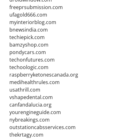
freeprsubmission.com
ufagold666.com
myinteriorblog.com
bnewsindia.com
techiepick.com
bamzyshop.com
pondycars.com
techonfutures.com
techoologic.com
raspberryketonescanada.org
medihealthrules.com
usathrill.com
vshapedental.com
canfandalucia.org
yourengineguide.com
nybreakings.com
outstationcabsservices.com
thekrtagy.com