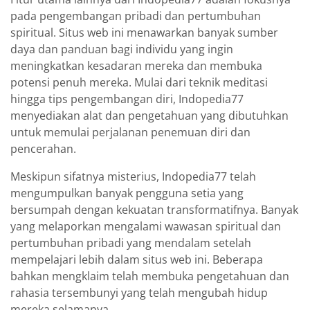
pada pengembangan pribadi dan pertumbuhan
spiritual. Situs web ini menawarkan banyak sumber
daya dan panduan bagi individu yang ingin
meningkatkan kesadaran mereka dan membuka
potensi penuh mereka. Mulai dari teknik meditasi
hingga tips pengembangan diri, Indopedia77
menyediakan alat dan pengetahuan yang dibutuhkan
untuk memulai perjalanan penemuan diri dan
pencerahan.
Meskipun sifatnya misterius, Indopedia77 telah
mengumpulkan banyak pengguna setia yang
bersumpah dengan kekuatan transformatifnya. Banyak
yang melaporkan mengalami wawasan spiritual dan
pertumbuhan pribadi yang mendalam setelah
mempelajari lebih dalam situs web ini. Beberapa
bahkan mengklaim telah membuka pengetahuan dan
rahasia tersembunyi yang telah mengubah hidup
mereka selamanya.