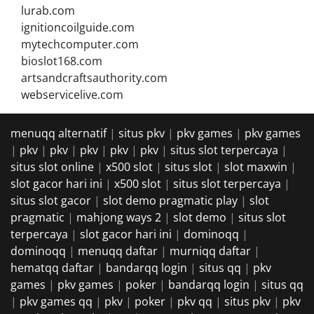
lurab.com
ignitioncoilguide.com
mytechcomputer.com
bioslot168.com
artsandcraftsauthority.com
webservicelive.com
menuqq alternatif
|
situs pkv
|
pkv games
|
pkv games
|
pkv
|
pkv
|
pkv
|
pkv
|
pkv
|
situs slot terpercaya
|
situs slot online
|
x500 slot
|
situs slot
|
slot maxwin
|
slot gacor hari ini
|
x500 slot
|
situs slot terpercaya
|
situs slot gacor
|
slot demo pragmatic play
|
slot
pragmatic
|
mahjong ways 2
|
slot demo
|
situs slot
terpercaya
|
slot gacor hari ini
|
dominoqq
|
dominoqq
|
menuqq daftar
|
murniqq daftar
|
hematqq daftar
|
bandarqq login
|
situs qq
|
pkv
games
|
pkv games
|
poker
|
bandarqq login
|
situs qq
|
pkv games qq
|
pkv
|
poker
|
pkv qq
|
situs pkv
|
pkv