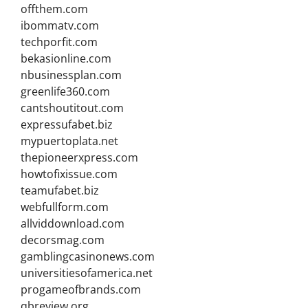
offthem.com
ibommatv.com
techporfit.com
bekasionline.com
nbusinessplan.com
greenlife360.com
cantshoutitout.com
expressufabet.biz
mypuertoplata.net
thepioneerxpress.com
howtofixissue.com
teamufabet.biz
webfullform.com
allviddownload.com
decorsmag.com
gamblingcasinonews.com
universitiesofamerica.net
progameofbrands.com
qbreview.org