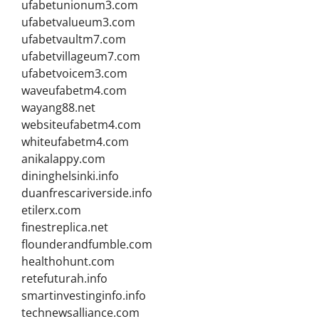
ufabetunionum3.com
ufabetvalueum3.com
ufabetvaultm7.com
ufabetvillageum7.com
ufabetvoicem3.com
waveufabetm4.com
wayang88.net
websiteufabetm4.com
whiteufabetm4.com
anikalappy.com
dininghelsinki.info
duanfrescariverside.info
etilerx.com
finestreplica.net
flounderandfumble.com
healthohunt.com
retefuturah.info
smartinvestinginfo.info
technewsalliance.com