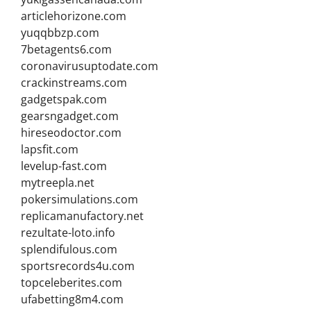
articlehorizone.com
yuqqbbzp.com
7betagents6.com
coronavirusuptodate.com
crackinstreams.com
gadgetspak.com
gearsngadget.com
hireseodoctor.com
lapsfit.com
levelup-fast.com
mytreepla.net
pokersimulations.com
replicamanufactory.net
rezultate-loto.info
splendifulous.com
sportsrecords4u.com
topceleberites.com
ufabetting8m4.com