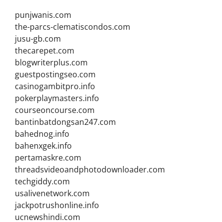
punjwanis.com
the-parcs-clematiscondos.com
jusu-gb.com
thecarepet.com
blogwriterplus.com
guestpostingseo.com
casinogambitpro.info
pokerplaymasters.info
courseoncourse.com
bantinbatdongsan247.com
bahednog.info
bahenxgek.info
pertamaskre.com
threadsvideoandphotodownloader.com
techgiddy.com
usalivenetwork.com
jackpotrushonline.info
ucnewshindi.com