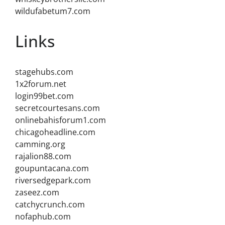
wildufabetum7.com
Links
stagehubs.com
1x2forum.net
login99bet.com
secretcourtesans.com
onlinebahisforum1.com
chicagoheadline.com
camming.org
rajalion88.com
goupuntacana.com
riversedgepark.com
zaseez.com
catchycrunch.com
nofaphub.com