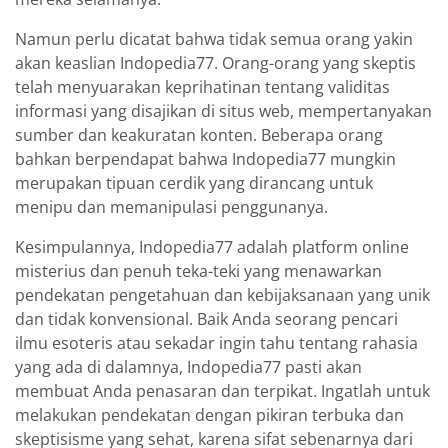
Namun perlu dicatat bahwa tidak semua orang yakin
akan keaslian Indopedia77. Orang-orang yang skeptis
telah menyuarakan keprihatinan tentang validitas
informasi yang disajikan di situs web, mempertanyakan
sumber dan keakuratan konten. Beberapa orang
bahkan berpendapat bahwa Indopedia77 mungkin
merupakan tipuan cerdik yang dirancang untuk
menipu dan memanipulasi penggunanya.
Kesimpulannya, Indopedia77 adalah platform online
misterius dan penuh teka-teki yang menawarkan
pendekatan pengetahuan dan kebijaksanaan yang unik
dan tidak konvensional. Baik Anda seorang pencari
ilmu esoteris atau sekadar ingin tahu tentang rahasia
yang ada di dalamnya, Indopedia77 pasti akan
membuat Anda penasaran dan terpikat. Ingatlah untuk
melakukan pendekatan dengan pikiran terbuka dan
skeptisisme yang sehat, karena sifat sebenarnya dari