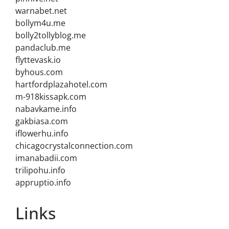
warnabet.net
bollym4u.me
bolly2tollyblog.me
pandaclub.me
flyttevask.io
byhous.com
hartfordplazahotel.com
m-918kissapk.com
nabavkame.info
gakbiasa.com
iflowerhu.info
chicagocrystalconnection.com
imanabadii.com
trilipohu.info
appruptio.info
Links