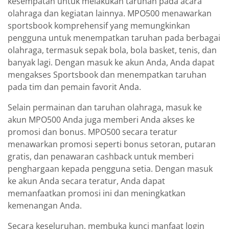
kesempatan untuk melakukan taruhan pada acara
olahraga dan kegiatan lainnya. MPO500 menawarkan
sportsbook komprehensif yang memungkinkan
pengguna untuk menempatkan taruhan pada berbagai
olahraga, termasuk sepak bola, bola basket, tenis, dan
banyak lagi. Dengan masuk ke akun Anda, Anda dapat
mengakses Sportsbook dan menempatkan taruhan
pada tim dan pemain favorit Anda.
Selain permainan dan taruhan olahraga, masuk ke
akun MPO500 Anda juga memberi Anda akses ke
promosi dan bonus. MPO500 secara teratur
menawarkan promosi seperti bonus setoran, putaran
gratis, dan penawaran cashback untuk memberi
penghargaan kepada pengguna setia. Dengan masuk
ke akun Anda secara teratur, Anda dapat
memanfaatkan promosi ini dan meningkatkan
kemenangan Anda.
Secara keseluruhan, membuka kunci manfaat login