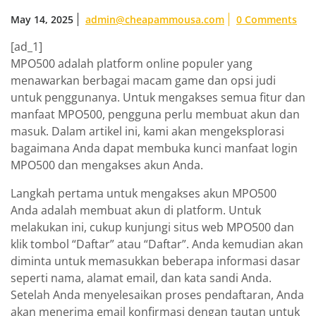
May 14, 2025
admin@cheapammousa.com
0 Comments
[ad_1]
MPO500 adalah platform online populer yang
menawarkan berbagai macam game dan opsi judi
untuk penggunanya. Untuk mengakses semua fitur dan
manfaat MPO500, pengguna perlu membuat akun dan
masuk. Dalam artikel ini, kami akan mengeksplorasi
bagaimana Anda dapat membuka kunci manfaat login
MPO500 dan mengakses akun Anda.
Langkah pertama untuk mengakses akun MPO500
Anda adalah membuat akun di platform. Untuk
melakukan ini, cukup kunjungi situs web MPO500 dan
klik tombol “Daftar” atau “Daftar”. Anda kemudian akan
diminta untuk memasukkan beberapa informasi dasar
seperti nama, alamat email, dan kata sandi Anda.
Setelah Anda menyelesaikan proses pendaftaran, Anda
akan menerima email konfirmasi dengan tautan untuk