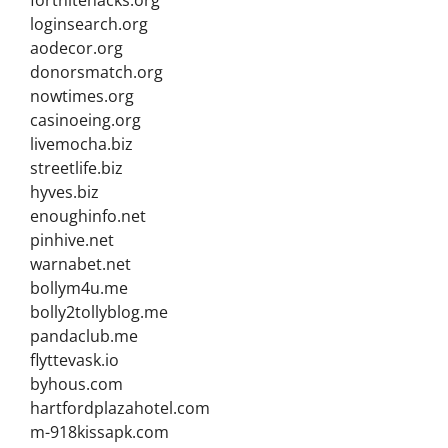
fortnitehacks.org
loginsearch.org
aodecor.org
donorsmatch.org
nowtimes.org
casinoeing.org
livemocha.biz
streetlife.biz
hyves.biz
enoughinfo.net
pinhive.net
warnabet.net
bollym4u.me
bolly2tollyblog.me
pandaclub.me
flyttevask.io
byhous.com
hartfordplazahotel.com
m-918kissapk.com