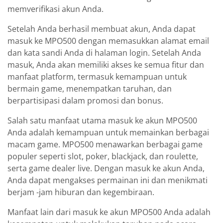
memverifikasi akun Anda.
Setelah Anda berhasil membuat akun, Anda dapat
masuk ke MPO500 dengan memasukkan alamat email
dan kata sandi Anda di halaman login. Setelah Anda
masuk, Anda akan memiliki akses ke semua fitur dan
manfaat platform, termasuk kemampuan untuk
bermain game, menempatkan taruhan, dan
berpartisipasi dalam promosi dan bonus.
Salah satu manfaat utama masuk ke akun MPO500
Anda adalah kemampuan untuk memainkan berbagai
macam game. MPO500 menawarkan berbagai game
populer seperti slot, poker, blackjack, dan roulette,
serta game dealer live. Dengan masuk ke akun Anda,
Anda dapat mengakses permainan ini dan menikmati
berjam -jam hiburan dan kegembiraan.
Manfaat lain dari masuk ke akun MPO500 Anda adalah