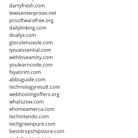
dartyfresh.com
lewisenterprises.net
pcsoftwarefree.org
dailylinking.com
dnafyx.com
giocolenuvole.com
iyouessential.com
withloveamity.com
youlearncode.com
fxyatirim.com
abbuguide.com
technologyresult.com
webhostingoffers.org
whatszow.com
ehomeamerca.com
techintendo.com
techgreenpure.com
bestdropshipstore.com