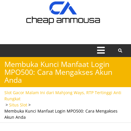
Skip
to
content
Open
Menu
Membuka Kunci Manfaat Login
MPO500: Cara Mengakses Akun
Anda
Slot Gacor Malam Ini dari Mahjong Ways, RTP Tertinggi Anti
Rungkat
>
Situs Slot
>
Membuka Kunci Manfaat Login MPO500: Cara Mengakses
Akun Anda