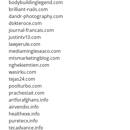
bodybuildinglegend.com
brilliant-nails.com
dandr-photography.com
dokteroce.com
journal-francais.com
justintv10.com
lawyerule.com
mediamingleseaco.com
mtsmarketingblog.com
nghekiemtien.com
wasirku.com
tejas24.com
poolturbo.com
prachestait.com
artforafghans.info
airvendio.info
healthexe.info
puretecx.info
tecadvance.info