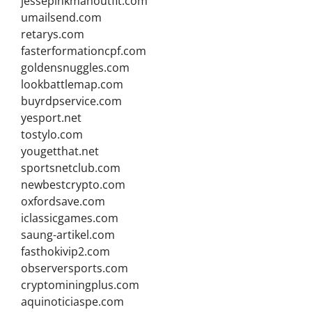
jessepinkmanoutfit.com
umailsend.com
retarys.com
fasterformationcpf.com
goldensnuggles.com
lookbattlemap.com
buyrdpservice.com
yesport.net
tostylo.com
yougetthat.net
sportsnetclub.com
newbestcrypto.com
oxfordsave.com
iclassicgames.com
saung-artikel.com
fasthokivip2.com
observersports.com
cryptominingplus.com
aquinoticiaspe.com