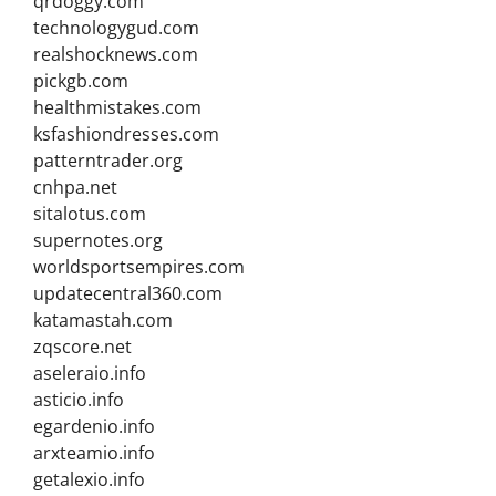
qrdoggy.com
technologygud.com
realshocknews.com
pickgb.com
healthmistakes.com
ksfashiondresses.com
patterntrader.org
cnhpa.net
sitalotus.com
supernotes.org
worldsportsempires.com
updatecentral360.com
katamastah.com
zqscore.net
aseleraio.info
asticio.info
egardenio.info
arxteamio.info
getalexio.info