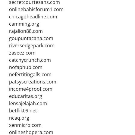
secretcourtesans.com
onlinebahisforum1.com
chicagoheadline.com
camming.org
rajalion88.com
goupuntacana.com
riversedgepark.com
zaseez.com
catchycrunch.com
nofaphub.com
nefertitingalls.com
patsyscreations.com
income4proof.com
educaritas.org
lensajelajah.com
betflik09.net
ncaq.org
xenmicro.com
onlineshopera.com