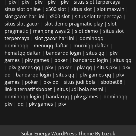
|
pkv
|
pkv
|
pkv
|
pkv
|
pkv
|
situs slot terpercaya
|
situs slot online
|
x500 slot
|
situs slot
|
slot maxwin
|
slot gacor hari ini
|
x500 slot
|
situs slot terpercaya
|
situs slot gacor
|
slot demo pragmatic play
|
slot
pragmatic
|
mahjong ways 2
|
slot demo
|
situs slot
terpercaya
|
slot gacor hari ini
|
dominoqq
|
dominoqq
|
menuqq daftar
|
murniqq daftar
|
hematqq daftar
|
bandarqq login
|
situs qq
|
pkv
games
|
pkv games
|
poker
|
bandarqq login
|
situs qq
|
pkv games qq
|
pkv
|
poker
|
pkv qq
|
situs pkv
|
pkv
qq
|
bandarqq login
|
situs qq
|
pkv games qq
|
pkv
games
|
poker
|
pkv qq
|
situs judi bola
|
sbobet88
|
link alternatif sbobet
|
situs judi bola resmi
|
dominoqq login
|
bandarqq
|
pkv games
|
dominoqq
pkv
|
qq
|
pkv games
|
pkv
Solar Energy WordPress Theme By Luzuk