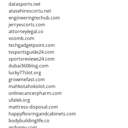
datasports.net
atasehirescortu.net
engineeringtechub.com
jerryescorts.com
attorneylegal.co
voomb.com
techgadgetpoint.com
tvsportsguide24.com
sportsreviews24.com
dubai360blog.com
lucky77slot.org
growmefast.com
mahkotahokislot.com
onlinecancerpharm.com
ufalek.org
mattress-disposal.com
happyflooringandcabinets.com
bodybuildinglife.co
qrdoggy.com