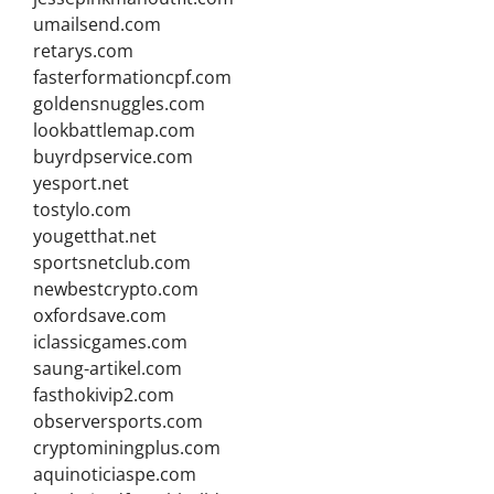
umailsend.com
retarys.com
fasterformationcpf.com
goldensnuggles.com
lookbattlemap.com
buyrdpservice.com
yesport.net
tostylo.com
yougetthat.net
sportsnetclub.com
newbestcrypto.com
oxfordsave.com
iclassicgames.com
saung-artikel.com
fasthokivip2.com
observersports.com
cryptominingplus.com
aquinoticiaspe.com