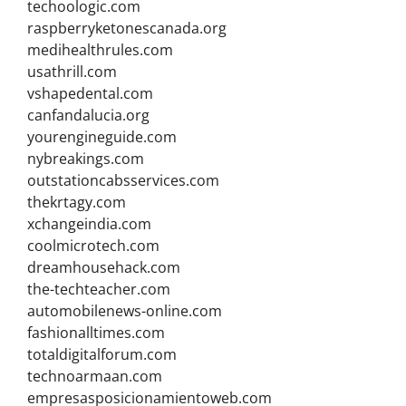
techoologic.com
raspberryketonescanada.org
medihealthrules.com
usathrill.com
vshapedental.com
canfandalucia.org
yourengineguide.com
nybreakings.com
outstationcabsservices.com
thekrtagy.com
xchangeindia.com
coolmicrotech.com
dreamhousehack.com
the-techteacher.com
automobilenews-online.com
fashionalltimes.com
totaldigitalforum.com
technoarmaan.com
empresasposicionamientoweb.com