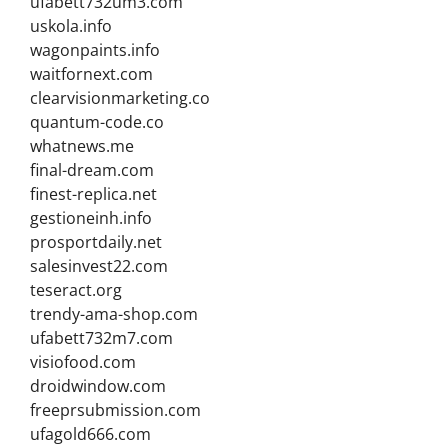
ufabett732um3.com
uskola.info
wagonpaints.info
waitfornext.com
clearvisionmarketing.co
quantum-code.co
whatnews.me
final-dream.com
finest-replica.net
gestioneinh.info
prosportdaily.net
salesinvest22.com
teseract.org
trendy-ama-shop.com
ufabett732m7.com
visiofood.com
droidwindow.com
freeprsubmission.com
ufagold666.com