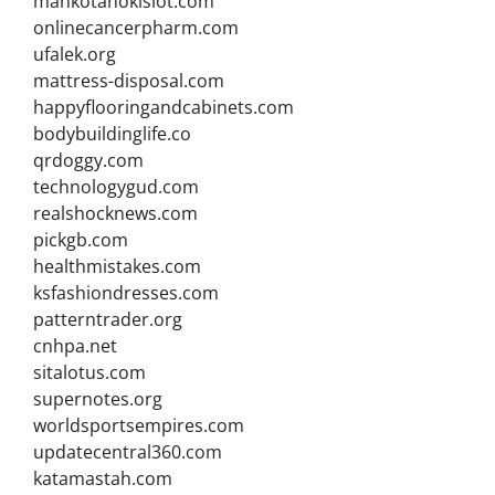
mahkotahokislot.com
onlinecancerpharm.com
ufalek.org
mattress-disposal.com
happyflooringandcabinets.com
bodybuildinglife.co
qrdoggy.com
technologygud.com
realshocknews.com
pickgb.com
healthmistakes.com
ksfashiondresses.com
patterntrader.org
cnhpa.net
sitalotus.com
supernotes.org
worldsportsempires.com
updatecentral360.com
katamastah.com