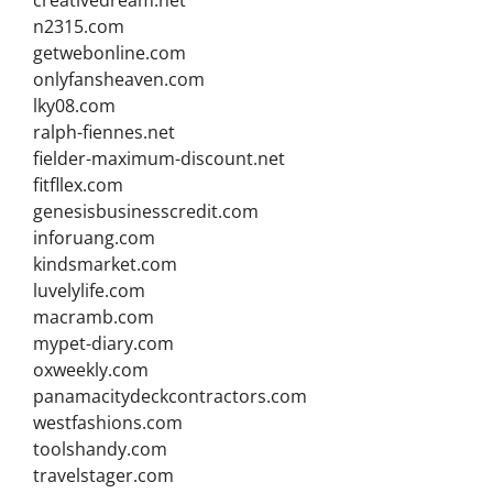
creativedream.net
n2315.com
getwebonline.com
onlyfansheaven.com
lky08.com
ralph-fiennes.net
fielder-maximum-discount.net
fitfllex.com
genesisbusinesscredit.com
inforuang.com
kindsmarket.com
luvelylife.com
macramb.com
mypet-diary.com
oxweekly.com
panamacitydeckcontractors.com
westfashions.com
toolshandy.com
travelstager.com