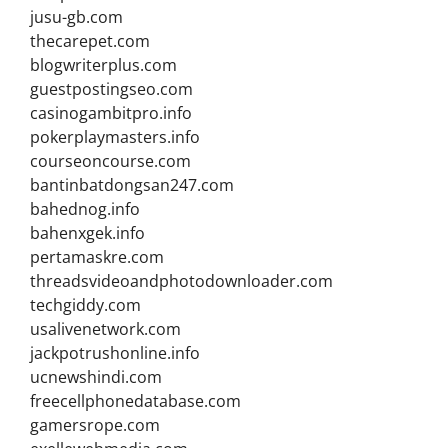
jusu-gb.com
thecarepet.com
blogwriterplus.com
guestpostingseo.com
casinogambitpro.info
pokerplaymasters.info
courseoncourse.com
bantinbatdongsan247.com
bahednog.info
bahenxgek.info
pertamaskre.com
threadsvideoandphotodownloader.com
techgiddy.com
usalivenetwork.com
jackpotrushonline.info
ucnewshindi.com
freecellphonedatabase.com
gamersrope.com