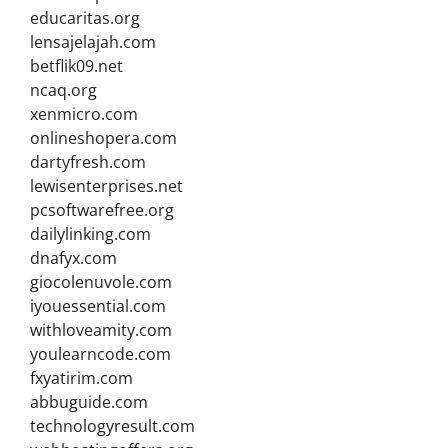
educaritas.org
lensajelajah.com
betflik09.net
ncaq.org
xenmicro.com
onlineshopera.com
dartyfresh.com
lewisenterprises.net
pcsoftwarefree.org
dailylinking.com
dnafyx.com
giocolenuvole.com
iyouessential.com
withloveamity.com
youlearncode.com
fxyatirim.com
abbuguide.com
technologyresult.com