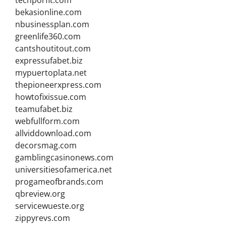
techporfit.com
bekasionline.com
nbusinessplan.com
greenlife360.com
cantshoutitout.com
expressufabet.biz
mypuertoplata.net
thepioneerxpress.com
howtofixissue.com
teamufabet.biz
webfullform.com
allviddownload.com
decorsmag.com
gamblingcasinonews.com
universitiesofamerica.net
progameofbrands.com
qbreview.org
servicewueste.org
zippyrevs.com