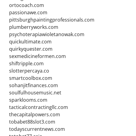
ortocoach.com
passionawe.com
pittsburghpaintingprofessionals.com
plumberryworks.com
psychoterapiawioletanowak.com
quickultimate.com
quirkyquester.com
sexmedicineformen.com
shiftripple.com
slotterpercaya.co
smartcoolbox.com
sohanjitfinances.com
soulfulhousemusic.net
sparklooms.com
tacticalcontractingllc.com
thecapitalpowers.com
tobabet88slot3.com
todayscurrentnews.com