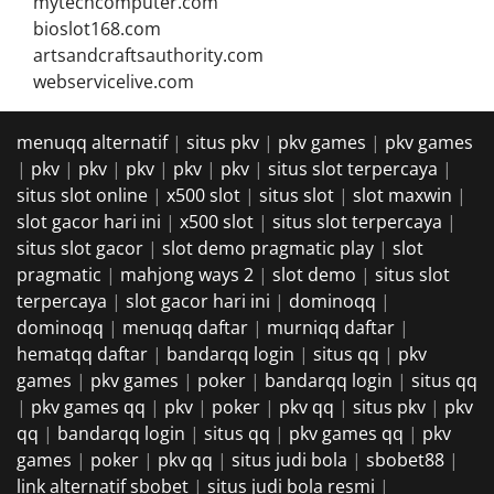
mytechcomputer.com
bioslot168.com
artsandcraftsauthority.com
webservicelive.com
menuqq alternatif
|
situs pkv
|
pkv games
|
pkv games
|
pkv
|
pkv
|
pkv
|
pkv
|
pkv
|
situs slot terpercaya
|
situs slot online
|
x500 slot
|
situs slot
|
slot maxwin
|
slot gacor hari ini
|
x500 slot
|
situs slot terpercaya
|
situs slot gacor
|
slot demo pragmatic play
|
slot
pragmatic
|
mahjong ways 2
|
slot demo
|
situs slot
terpercaya
|
slot gacor hari ini
|
dominoqq
|
dominoqq
|
menuqq daftar
|
murniqq daftar
|
hematqq daftar
|
bandarqq login
|
situs qq
|
pkv
games
|
pkv games
|
poker
|
bandarqq login
|
situs qq
|
pkv games qq
|
pkv
|
poker
|
pkv qq
|
situs pkv
|
pkv
qq
|
bandarqq login
|
situs qq
|
pkv games qq
|
pkv
games
|
poker
|
pkv qq
|
situs judi bola
|
sbobet88
|
link alternatif sbobet
|
situs judi bola resmi
|