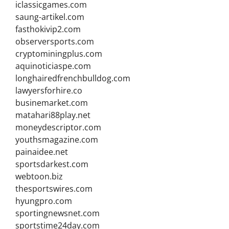
iclassicgames.com
saung-artikel.com
fasthokivip2.com
observersports.com
cryptominingplus.com
aquinoticiaspe.com
longhairedfrenchbulldog.com
lawyersforhire.co
businemarket.com
matahari88play.net
moneydescriptor.com
youthsmagazine.com
painaidee.net
sportsdarkest.com
webtoon.biz
thesportswires.com
hyungpro.com
sportingnewsnet.com
sportstime24day.com