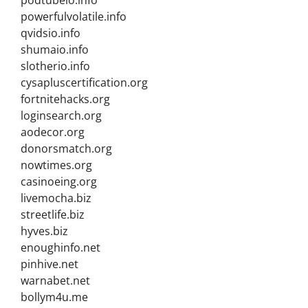
podtubeio.info
powerfulvolatile.info
qvidsio.info
shumaio.info
slotherio.info
cysapluscertification.org
fortnitehacks.org
loginsearch.org
aodecor.org
donorsmatch.org
nowtimes.org
casinoeing.org
livemocha.biz
streetlife.biz
hyves.biz
enoughinfo.net
pinhive.net
warnabet.net
bollym4u.me