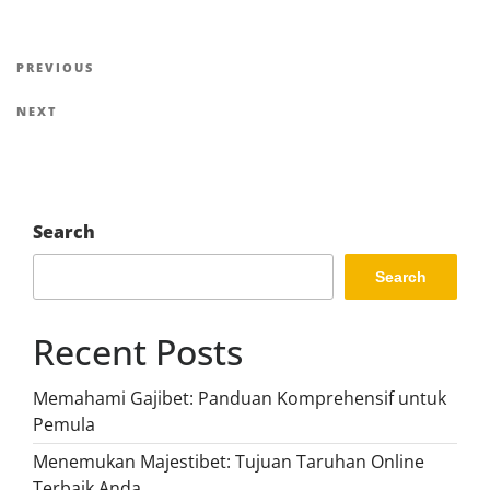
Post
Previous
PREVIOUS
navigation
Post
Next
NEXT
Post
Search
Search
Recent Posts
Memahami Gajibet: Panduan Komprehensif untuk
Pemula
Menemukan Majestibet: Tujuan Taruhan Online
Terbaik Anda