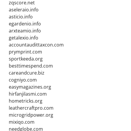
zqscore.net
aseleraio.info
asticio.info
egardenio.info
arxteamio.info
getalexio.info
accountaudittaxcon.com
prymprint.com
sportkeeda.org
besttimespend.com
careandcure.biz
cogniyo.com
easymagazines.org
hirfanjilasmi.com
hometricks.org
leathercraftpro.com
microgridpower.org
mixiqo.com
needglobe.com