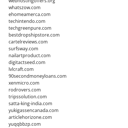
webhostingoffers.org
whatszow.com
ehomeamerca.com
techintendo.com
techgreenpure.com
bestdropshipstore.com
cartelreviews.com
surfsway.com
nailartproduct.com
digitactseed.com
lvlcraft.com
90secondmoneyloans.com
xenmicro.com
rodrovers.com
tripssolution.com
satta-king-india.com
yukigassencanada.com
articlehorizone.com
yuqqbbzp.com