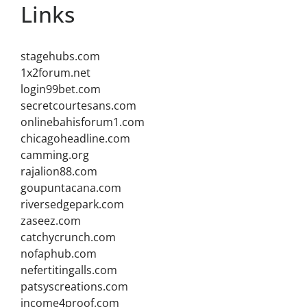
Links
stagehubs.com
1x2forum.net
login99bet.com
secretcourtesans.com
onlinebahisforum1.com
chicagoheadline.com
camming.org
rajalion88.com
goupuntacana.com
riversedgepark.com
zaseez.com
catchycrunch.com
nofaphub.com
nefertitingalls.com
patsyscreations.com
income4proof.com