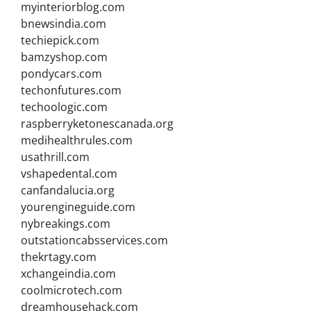
myinteriorblog.com
bnewsindia.com
techiepick.com
bamzyshop.com
pondycars.com
techonfutures.com
techoologic.com
raspberryketonescanada.org
medihealthrules.com
usathrill.com
vshapedental.com
canfandalucia.org
yourengineguide.com
nybreakings.com
outstationcabsservices.com
thekrtagy.com
xchangeindia.com
coolmicrotech.com
dreamhousehack.com