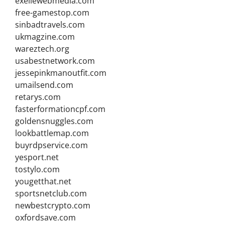
exellewebmedia.com
free-gamestop.com
sinbadtravels.com
ukmagzine.com
wareztech.org
usabestnetwork.com
jessepinkmanoutfit.com
umailsend.com
retarys.com
fasterformationcpf.com
goldensnuggles.com
lookbattlemap.com
buyrdpservice.com
yesport.net
tostylo.com
yougetthat.net
sportsnetclub.com
newbestcrypto.com
oxfordsave.com