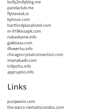
bolly2tollyblog.me
pandaclub.me
flyttevask.io
byhous.com
hartfordplazahotel.com
m-918kissapk.com
nabavkame.info
gakbiasa.com
iflowerhu.info
chicagocrystalconnection.com
imanabadii.com
trilipohu.info
appruptio.info
Links
punjwanis.com
the-parcs-clematiscondos.com