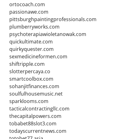
ortocoach.com
passionawe.com
pittsburghpaintingprofessionals.com
plumberryworks.com
psychoterapiawioletanowak.com
quickultimate.com
quirkyquester.com
sexmedicineformen.com
shiftripple.com
slotterpercaya.co
smartcoolbox.com
sohanjitfinances.com
soulfulhousemusic.net
sparklooms.com
tacticalcontractingllc.com
thecapitalpowers.com
tobabet88slot3.com
todayscurrentnews.com
totobet77.asia