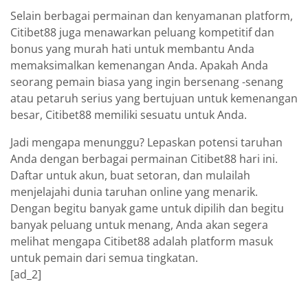
Selain berbagai permainan dan kenyamanan platform,
Citibet88 juga menawarkan peluang kompetitif dan
bonus yang murah hati untuk membantu Anda
memaksimalkan kemenangan Anda. Apakah Anda
seorang pemain biasa yang ingin bersenang -senang
atau petaruh serius yang bertujuan untuk kemenangan
besar, Citibet88 memiliki sesuatu untuk Anda.
Jadi mengapa menunggu? Lepaskan potensi taruhan
Anda dengan berbagai permainan Citibet88 hari ini.
Daftar untuk akun, buat setoran, dan mulailah
menjelajahi dunia taruhan online yang menarik.
Dengan begitu banyak game untuk dipilih dan begitu
banyak peluang untuk menang, Anda akan segera
melihat mengapa Citibet88 adalah platform masuk
untuk pemain dari semua tingkatan.
[ad_2]