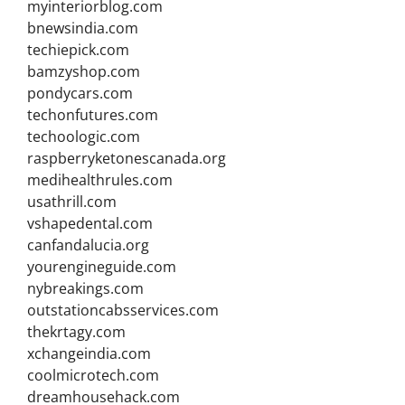
myinteriorblog.com
bnewsindia.com
techiepick.com
bamzyshop.com
pondycars.com
techonfutures.com
techoologic.com
raspberryketonescanada.org
medihealthrules.com
usathrill.com
vshapedental.com
canfandalucia.org
yourengineguide.com
nybreakings.com
outstationcabsservices.com
thekrtagy.com
xchangeindia.com
coolmicrotech.com
dreamhousehack.com