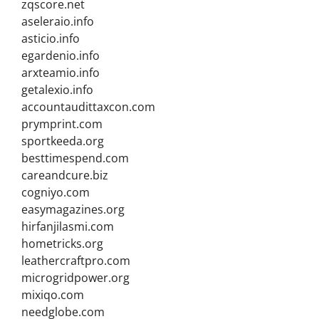
zqscore.net
aseleraio.info
asticio.info
egardenio.info
arxteamio.info
getalexio.info
accountaudittaxcon.com
prymprint.com
sportkeeda.org
besttimespend.com
careandcure.biz
cogniyo.com
easymagazines.org
hirfanjilasmi.com
hometricks.org
leathercraftpro.com
microgridpower.org
mixiqo.com
needglobe.com