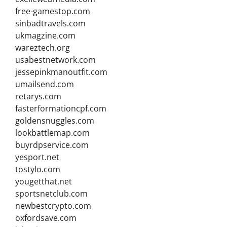
free-gamestop.com
sinbadtravels.com
ukmagzine.com
wareztech.org
usabestnetwork.com
jessepinkmanoutfit.com
umailsend.com
retarys.com
fasterformationcpf.com
goldensnuggles.com
lookbattlemap.com
buyrdpservice.com
yesport.net
tostylo.com
yougetthat.net
sportsnetclub.com
newbestcrypto.com
oxfordsave.com