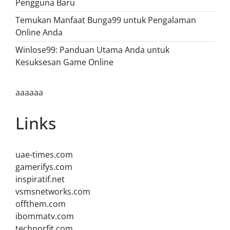
Pengguna Baru
Temukan Manfaat Bunga99 untuk Pengalaman
Online Anda
Winlose99: Panduan Utama Anda untuk
Kesuksesan Game Online
aaaaaa
Links
uae-times.com
gamerifys.com
inspiratif.net
vsmsnetworks.com
offthem.com
ibommatv.com
techporfit.com