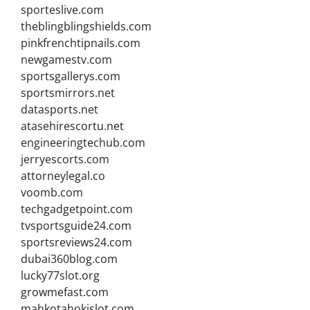
sporteslive.com
theblingblingshields.com
pinkfrenchtipnails.com
newgamestv.com
sportsgallerys.com
sportsmirrors.net
datasports.net
atasehirescortu.net
engineeringtechub.com
jerryescorts.com
attorneylegal.co
voomb.com
techgadgetpoint.com
tvsportsguide24.com
sportsreviews24.com
dubai360blog.com
lucky77slot.org
growmefast.com
mahkotahokislot.com