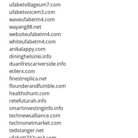
ufabetvillageum7.com
ufabetvoicem3.com
waveufabetm4.com
wayang88.net
websiteufabetm4.com
whiteufabetm4.com
anikalappy.com
dininghelsinki.info
duanfrescariverside.info
etilerx.com
finestreplica.net
flounderandfumble.com
healthohunt.com
retefuturah.info
smartinvestinginfo.info
technewsalliance.com
technonetmarket.com
tedstanger.net
ufabett732um3.com