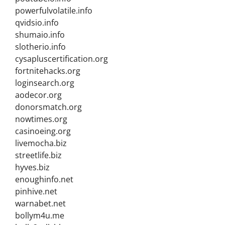
powerfulvolatile.info
qvidsio.info
shumaio.info
slotherio.info
cysapluscertification.org
fortnitehacks.org
loginsearch.org
aodecor.org
donorsmatch.org
nowtimes.org
casinoeing.org
livemocha.biz
streetlife.biz
hyves.biz
enoughinfo.net
pinhive.net
warnabet.net
bollym4u.me