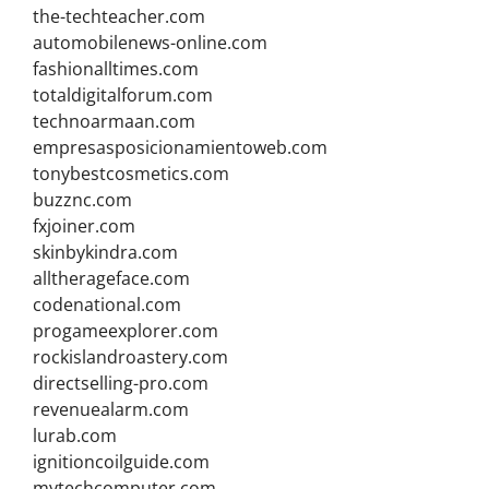
the-techteacher.com
automobilenews-online.com
fashionalltimes.com
totaldigitalforum.com
technoarmaan.com
empresasposicionamientoweb.com
tonybestcosmetics.com
buzznc.com
fxjoiner.com
skinbykindra.com
alltherageface.com
codenational.com
progameexplorer.com
rockislandroastery.com
directselling-pro.com
revenuealarm.com
lurab.com
ignitioncoilguide.com
mytechcomputer.com