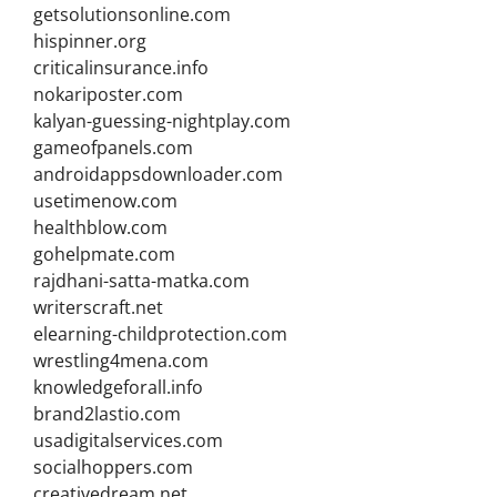
getsolutionsonline.com
hispinner.org
criticalinsurance.info
nokariposter.com
kalyan-guessing-nightplay.com
gameofpanels.com
androidappsdownloader.com
usetimenow.com
healthblow.com
gohelpmate.com
rajdhani-satta-matka.com
writerscraft.net
elearning-childprotection.com
wrestling4mena.com
knowledgeforall.info
brand2lastio.com
usadigitalservices.com
socialhoppers.com
creativedream.net