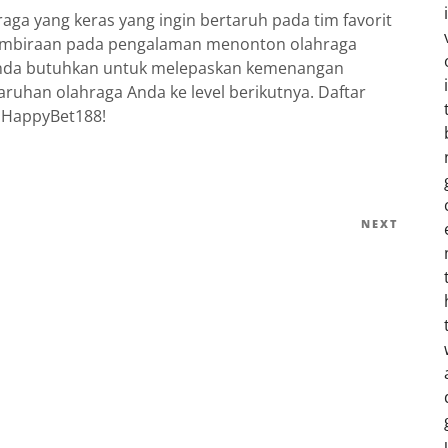
ga yang keras yang ingin bertaruh pada tim favorit
embiraan pada pengalaman menonton olahraga
Anda butuhkan untuk melepaskan kemenangan
han olahraga Anda ke level berikutnya. Daftar
n HappyBet188!
NEXT
Next
Post