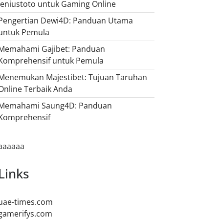
Jeniustoto untuk Gaming Online
Pengertian Dewi4D: Panduan Utama
untuk Pemula
Memahami Gajibet: Panduan
Komprehensif untuk Pemula
Menemukan Majestibet: Tujuan Taruhan
Online Terbaik Anda
Memahami Saung4D: Panduan
Komprehensif
aaaaaa
Links
uae-times.com
gamerifys.com