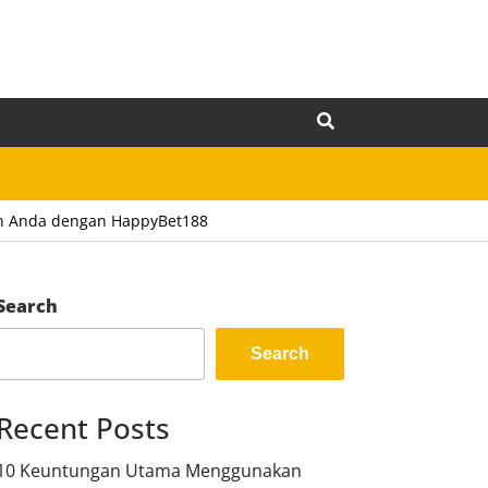
n Anda dengan HappyBet188
Search
Search
Recent Posts
10 Keuntungan Utama Menggunakan