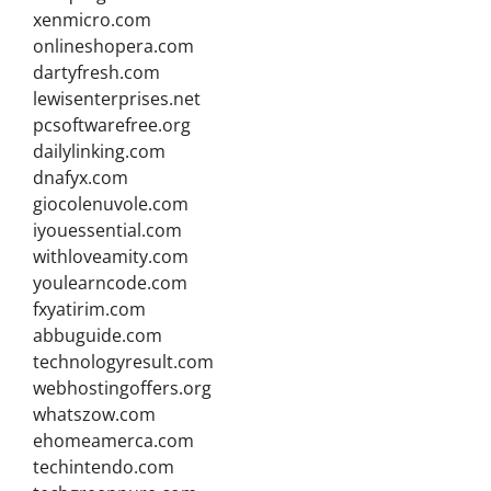
xenmicro.com
onlineshopera.com
dartyfresh.com
lewisenterprises.net
pcsoftwarefree.org
dailylinking.com
dnafyx.com
giocolenuvole.com
iyouessential.com
withloveamity.com
youlearncode.com
fxyatirim.com
abbuguide.com
technologyresult.com
webhostingoffers.org
whatszow.com
ehomeamerca.com
techintendo.com