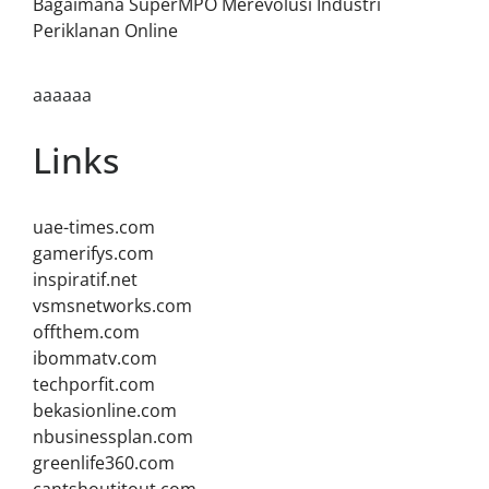
Bagaimana SuperMPO Merevolusi Industri
Periklanan Online
aaaaaa
Links
uae-times.com
gamerifys.com
inspiratif.net
vsmsnetworks.com
offthem.com
ibommatv.com
techporfit.com
bekasionline.com
nbusinessplan.com
greenlife360.com