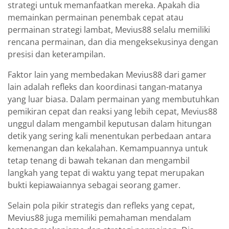
strategi untuk memanfaatkan mereka. Apakah dia
memainkan permainan penembak cepat atau
permainan strategi lambat, Mevius88 selalu memiliki
rencana permainan, dan dia mengeksekusinya dengan
presisi dan keterampilan.
Faktor lain yang membedakan Mevius88 dari gamer
lain adalah refleks dan koordinasi tangan-matanya
yang luar biasa. Dalam permainan yang membutuhkan
pemikiran cepat dan reaksi yang lebih cepat, Mevius88
unggul dalam mengambil keputusan dalam hitungan
detik yang sering kali menentukan perbedaan antara
kemenangan dan kekalahan. Kemampuannya untuk
tetap tenang di bawah tekanan dan mengambil
langkah yang tepat di waktu yang tepat merupakan
bukti kepiawaiannya sebagai seorang gamer.
Selain pola pikir strategis dan refleks yang cepat,
Mevius88 juga memiliki pemahaman mendalam