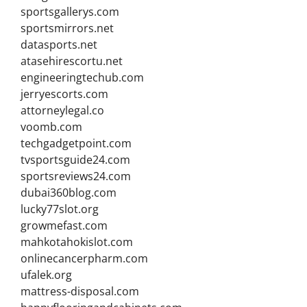
sportsgallerys.com
sportsmirrors.net
datasports.net
atasehirescortu.net
engineeringtechub.com
jerryescorts.com
attorneylegal.co
voomb.com
techgadgetpoint.com
tvsportsguide24.com
sportsreviews24.com
dubai360blog.com
lucky77slot.org
growmefast.com
mahkotahokislot.com
onlinecancerpharm.com
ufalek.org
mattress-disposal.com