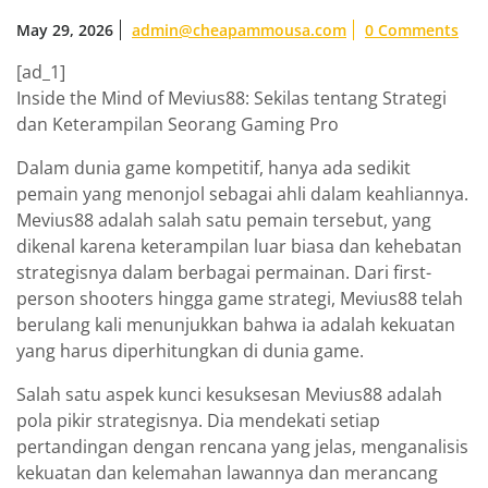
May 29, 2026
admin@cheapammousa.com
0 Comments
[ad_1]
Inside the Mind of Mevius88: Sekilas tentang Strategi
dan Keterampilan Seorang Gaming Pro
Dalam dunia game kompetitif, hanya ada sedikit
pemain yang menonjol sebagai ahli dalam keahliannya.
Mevius88 adalah salah satu pemain tersebut, yang
dikenal karena keterampilan luar biasa dan kehebatan
strategisnya dalam berbagai permainan. Dari first-
person shooters hingga game strategi, Mevius88 telah
berulang kali menunjukkan bahwa ia adalah kekuatan
yang harus diperhitungkan di dunia game.
Salah satu aspek kunci kesuksesan Mevius88 adalah
pola pikir strategisnya. Dia mendekati setiap
pertandingan dengan rencana yang jelas, menganalisis
kekuatan dan kelemahan lawannya dan merancang