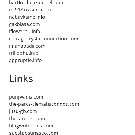
hartfordplazahotel.com
m-918kissapk.com
nabavkame.info
gakbiasa.com
iflowerhu.info
chicagocrystalconnection.com
imanabadii.com
trilipohu.info
appruptio.info
Links
punjwanis.com
the-parcs-clematiscondos.com
jusu-gb.com
thecarepet.com
blogwriterplus.com
guestpostingseo.com