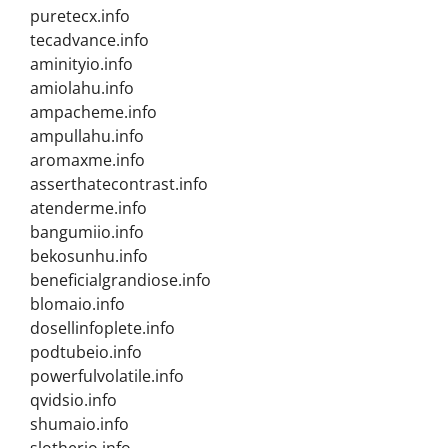
puretecx.info
tecadvance.info
aminityio.info
amiolahu.info
ampacheme.info
ampullahu.info
aromaxme.info
asserthatecontrast.info
atenderme.info
bangumiio.info
bekosunhu.info
beneficialgrandiose.info
blomaio.info
dosellinfoplete.info
podtubeio.info
powerfulvolatile.info
qvidsio.info
shumaio.info