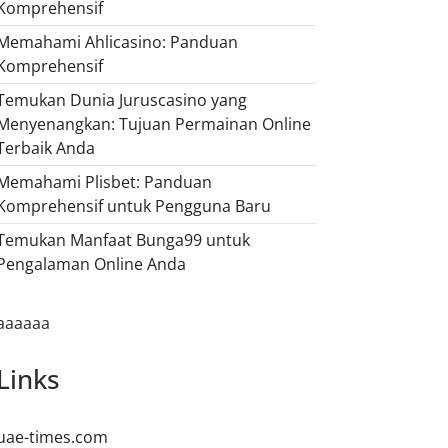
Komprehensif
Memahami Ahlicasino: Panduan
Komprehensif
Temukan Dunia Juruscasino yang
Menyenangkan: Tujuan Permainan Online
Terbaik Anda
Memahami Plisbet: Panduan
Komprehensif untuk Pengguna Baru
Temukan Manfaat Bunga99 untuk
Pengalaman Online Anda
aaaaaa
Links
uae-times.com