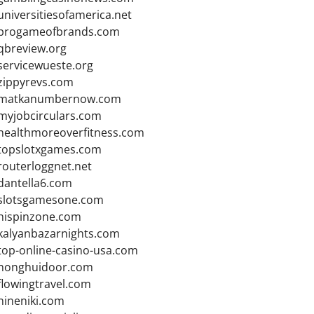
universitiesofamerica.net
progameofbrands.com
qbreview.org
servicewueste.org
zippyrevs.com
matkanumbernow.com
myjobcirculars.com
healthmoreoverfitness.com
topslotxgames.com
routerloggnet.net
dantella6.com
slotsgamesone.com
hispinzone.com
kalyanbazarnights.com
top-online-casino-usa.com
honghuidoor.com
flowingtravel.com
nineniki.com