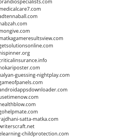
brandiospecialists.com
medicalcare7.com
adtennaball.com
nabzah.com
mongive.com
matkagameresultsview.com
getsolutionsonline.com
hispinner.org
criticalinsurance.info
nokariposter.com
kalyan-guessing-nightplay.com
gameofpanels.com
androidappsdownloader.com
usetimenow.com
healthblow.com
gohelpmate.com
rajdhani-satta-matka.com
writerscraft.net
elearning-childprotection.com