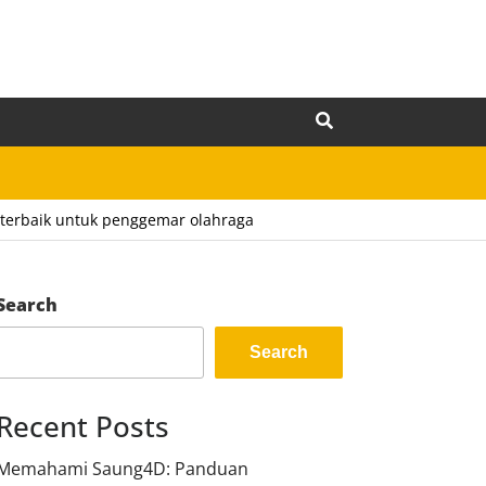
a
e terbaik untuk penggemar olahraga
Search
Search
Recent Posts
Memahami Saung4D: Panduan