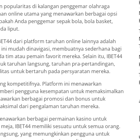
n popularitas di kalangan penggemar olahraga
uhan online utama yang menawarkan berbagai opsi
Apakah Anda penggemar sepak bola, bola basket,
da liput.
ET44 dari platform taruhan online lainnya adalah
 ini mudah dinavigasi, membuatnya sederhana bagi
im atau pemain favorit mereka. Selain itu, IBET44
uk taruhan langsung, taruhan pra-pertandingan,
litas untuk bertaruh pada persyaratan mereka.
uang kompetitifnya. Platform ini menawarkan
, memberi pengguna kesempatan untuk memaksimalkan
nawarkan berbagai promosi dan bonus untuk
ksimal dari pengalaman taruhan mereka.
 menawarkan berbagai permainan kasino untuk
 meja, IBET44 memiliki sesuatu untuk semua orang.
o langsung, yang memungkinkan pengguna untuk