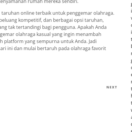
 kenyamanan rumah mereka sendiri.
m taruhan online terbaik untuk penggemar olahraga.
luang kompetitif, dan berbagai opsi taruhan,
g tak tertandingi bagi pengguna. Apakah Anda
gemar olahraga kasual yang ingin menambah
h platform yang sempurna untuk Anda. Jadi
i ini dan mulai bertaruh pada olahraga favorit
NEXT
Next
Post