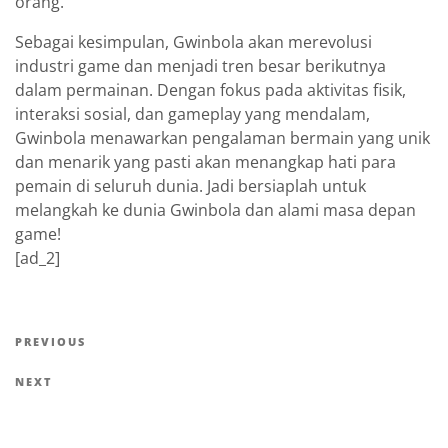
orang.
Sebagai kesimpulan, Gwinbola akan merevolusi
industri game dan menjadi tren besar berikutnya
dalam permainan. Dengan fokus pada aktivitas fisik,
interaksi sosial, dan gameplay yang mendalam,
Gwinbola menawarkan pengalaman bermain yang unik
dan menarik yang pasti akan menangkap hati para
pemain di seluruh dunia. Jadi bersiaplah untuk
melangkah ke dunia Gwinbola dan alami masa depan
game!
[ad_2]
Post
Previous
PREVIOUS
navigation
Post
Next
NEXT
Post