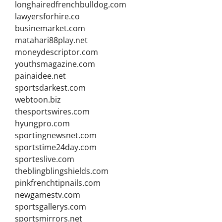
longhairedfrenchbulldog.com
lawyersforhire.co
businemarket.com
matahari88play.net
moneydescriptor.com
youthsmagazine.com
painaidee.net
sportsdarkest.com
webtoon.biz
thesportswires.com
hyungpro.com
sportingnewsnet.com
sportstime24day.com
sporteslive.com
theblingblingshields.com
pinkfrenchtipnails.com
newgamestv.com
sportsgallerys.com
sportsmirrors.net