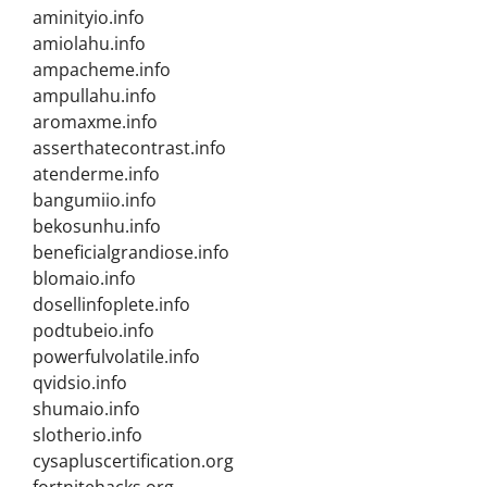
aminityio.info
amiolahu.info
ampacheme.info
ampullahu.info
aromaxme.info
asserthatecontrast.info
atenderme.info
bangumiio.info
bekosunhu.info
beneficialgrandiose.info
blomaio.info
dosellinfoplete.info
podtubeio.info
powerfulvolatile.info
qvidsio.info
shumaio.info
slotherio.info
cysapluscertification.org