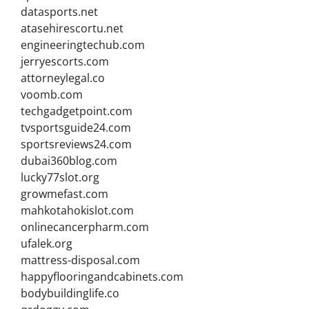
datasports.net
atasehirescortu.net
engineeringtechub.com
jerryescorts.com
attorneylegal.co
voomb.com
techgadgetpoint.com
tvsportsguide24.com
sportsreviews24.com
dubai360blog.com
lucky77slot.org
growmefast.com
mahkotahokislot.com
onlinecancerpharm.com
ufalek.org
mattress-disposal.com
happyflooringandcabinets.com
bodybuildinglife.co