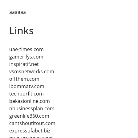
aaaaaa
Links
uae-times.com
gamerifys.com
inspiratif.net
vsmsnetworks.com
offthem.com
ibommatv.com
techporfit.com
bekasionline.com
nbusinessplan.com
greenlife360.com
cantshoutitout.com
expressufabet.biz