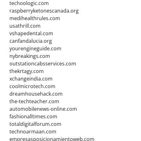
techoologic.com
raspberryketonescanada.org
medihealthrules.com
usathrill.com
vshapedental.com
canfandalucia.org
yourengineguide.com
nybreakings.com
outstationcabsservices.com
thekrtagy.com
xchangeindia.com
coolmicrotech.com
dreamhousehack.com
the-techteacher.com
automobilenews-online.com
fashionalltimes.com
totaldigitalforum.com
technoarmaan.com
empresasposicionamientoweb.com