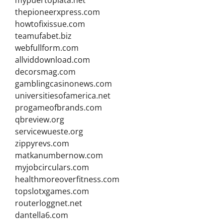
mypuertoplata.net
thepioneerxpress.com
howtofixissue.com
teamufabet.biz
webfullform.com
allviddownload.com
decorsmag.com
gamblingcasinonews.com
universitiesofamerica.net
progameofbrands.com
qbreview.org
servicewueste.org
zippyrevs.com
matkanumbernow.com
myjobcirculars.com
healthmoreoverfitness.com
topslotxgames.com
routerloggnet.net
dantella6.com