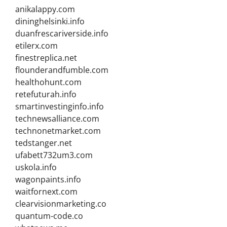
anikalappy.com
dininghelsinki.info
duanfrescariverside.info
etilerx.com
finestreplica.net
flounderandfumble.com
healthohunt.com
retefuturah.info
smartinvestinginfo.info
technewsalliance.com
technonetmarket.com
tedstanger.net
ufabett732um3.com
uskola.info
wagonpaints.info
waitfornext.com
clearvisionmarketing.co
quantum-code.co