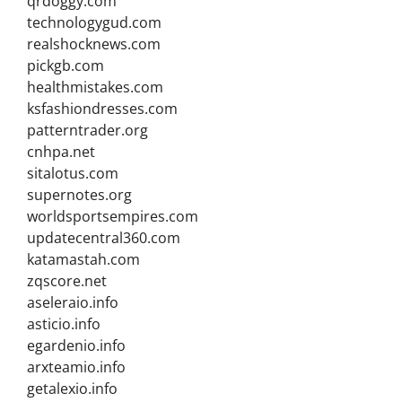
qrdoggy.com
technologygud.com
realshocknews.com
pickgb.com
healthmistakes.com
ksfashiondresses.com
patterntrader.org
cnhpa.net
sitalotus.com
supernotes.org
worldsportsempires.com
updatecentral360.com
katamastah.com
zqscore.net
aseleraio.info
asticio.info
egardenio.info
arxteamio.info
getalexio.info