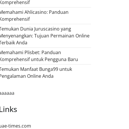
Komprehensif
Memahami Ahlicasino: Panduan
Komprehensif
Temukan Dunia Juruscasino yang
Menyenangkan: Tujuan Permainan Online
Terbaik Anda
Memahami Plisbet: Panduan
Komprehensif untuk Pengguna Baru
Temukan Manfaat Bunga99 untuk
Pengalaman Online Anda
aaaaaa
Links
uae-times.com