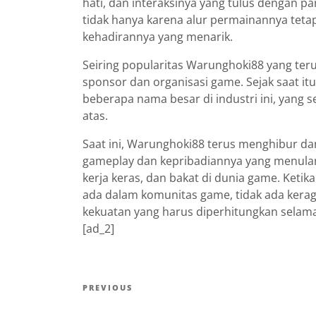
hati, dan interaksinya yang tulus dengan p
tidak hanya karena alur permainannya tet
kehadirannya yang menarik.
Seiring popularitas Warunghoki88 yang teru
sponsor dan organisasi game. Sejak saat it
beberapa nama besar di industri ini, yan
atas.
Saat ini, Warunghoki88 terus menghibur d
gameplay dan kepribadiannya yang menular.
kerja keras, dan bakat di dunia game. Ket
ada dalam komunitas game, tidak ada kera
kekuatan yang harus diperhitungkan selam
[ad_2]
Post
Previous
PREVIOUS
navigation
Post