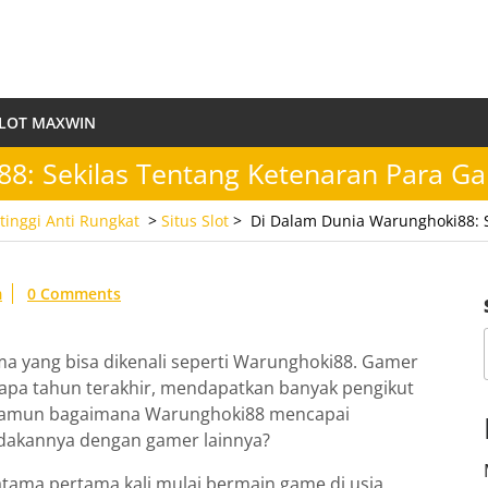
LOT MAXWIN
8: Sekilas Tentang Ketenaran Para G
tinggi Anti Rungkat
>
Situs Slot
>
Di Dalam Dunia Warunghoki88: 
m
0 Comments
ma yang bisa dikenali seperti Warunghoki88. Gamer
rapa tahun terakhir, mendapatkan banyak pengikut
 Namun bagaimana Warunghoki88 mencapai
dakannya dengan gamer lainnya?
tama pertama kali mulai bermain game di usia