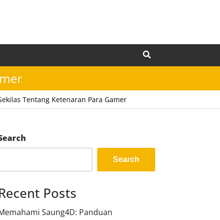
amer
Sekilas Tentang Ketenaran Para Gamer
Search
Search
Recent Posts
Memahami Saung4D: Panduan