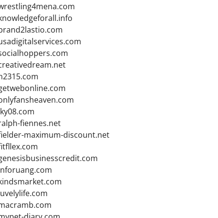
wrestling4mena.com
knowledgeforall.info
brand2lastio.com
usadigitalservices.com
socialhoppers.com
creativedream.net
n2315.com
getwebonline.com
onlyfansheaven.com
lky08.com
ralph-fiennes.net
fielder-maximum-discount.net
fitfllex.com
genesisbusinesscredit.com
inforuang.com
kindsmarket.com
luvelylife.com
macramb.com
mypet-diary.com