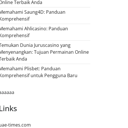
Online Terbaik Anda
Memahami Saung4D: Panduan
Komprehensif
Memahami Ahlicasino: Panduan
Komprehensif
Temukan Dunia Juruscasino yang
Menyenangkan: Tujuan Permainan Online
Terbaik Anda
Memahami Plisbet: Panduan
Komprehensif untuk Pengguna Baru
aaaaaa
Links
uae-times.com