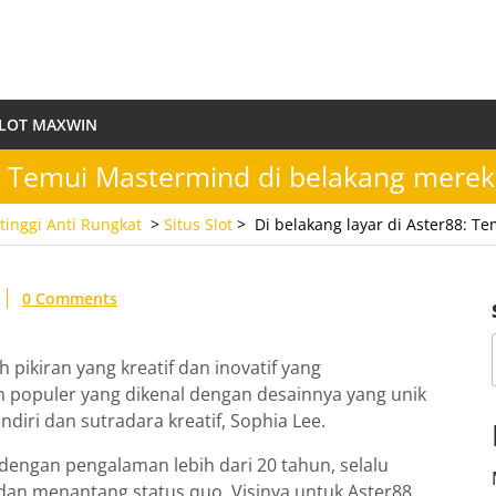
LOT MAXWIN
8: Temui Mastermind di belakang merek
tinggi Anti Rungkat
>
Situs Slot
>
Di belakang layar di Aster88: 
0 Comments
 pikiran yang kreatif dan inovatif yang
 populer yang dikenal dengan desainnya yang unik
ndiri dan sutradara kreatif, Sophia Lee.
dengan pengalaman lebih dari 20 tahun, selalu
dan menantang status quo. Visinya untuk Aster88