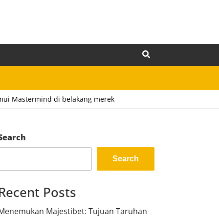
Temui Mastermind di belakang merek
Search
Search
Recent Posts
Menemukan Majestibet: Tujuan Taruhan