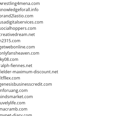
wrestling4mena.com
knowledgeforall.info
brand2lastio.com
usadigitalservices.com
socialhoppers.com
creativedream.net
n2315.com
getwebonline.com
onlyfansheaven.com
lky08.com
ralph-fiennes.net
fielder-maximum-discount.net
fitfllex.com
genesisbusinesscredit.com
inforuang.com
kindsmarket.com
luvelylife.com
macramb.com
mypet-diary.com