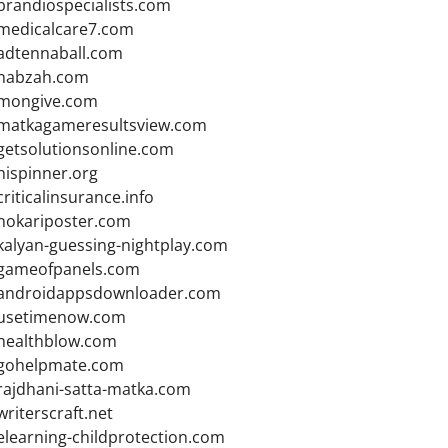
brandiospecialists.com
medicalcare7.com
adtennaball.com
nabzah.com
mongive.com
matkagameresultsview.com
getsolutionsonline.com
hispinner.org
criticalinsurance.info
nokariposter.com
kalyan-guessing-nightplay.com
gameofpanels.com
androidappsdownloader.com
usetimenow.com
healthblow.com
gohelpmate.com
rajdhani-satta-matka.com
writerscraft.net
elearning-childprotection.com