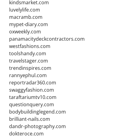
kindsmarket.com
luvelylife.com
macramb.com
mypet-diary.com
oxweekly.com
panamacitydeckcontractors.com
westfashions.com
toolshandy.com
travelstager.com
trendinspires.com
rannyephul.com
reportradar360.com
swaggyfashion.com
taraftariumtv10.com
questionquery.com
bodybuildinglegend.com
brilliant-nails.com
dandr-photography.com
dokteroce.com