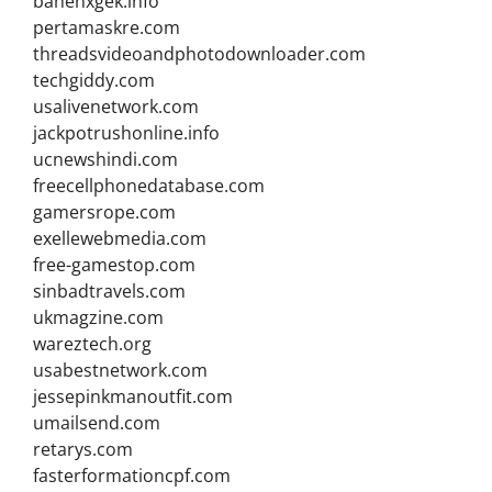
bahenxgek.info
pertamaskre.com
threadsvideoandphotodownloader.com
techgiddy.com
usalivenetwork.com
jackpotrushonline.info
ucnewshindi.com
freecellphonedatabase.com
gamersrope.com
exellewebmedia.com
free-gamestop.com
sinbadtravels.com
ukmagzine.com
wareztech.org
usabestnetwork.com
jessepinkmanoutfit.com
umailsend.com
retarys.com
fasterformationcpf.com