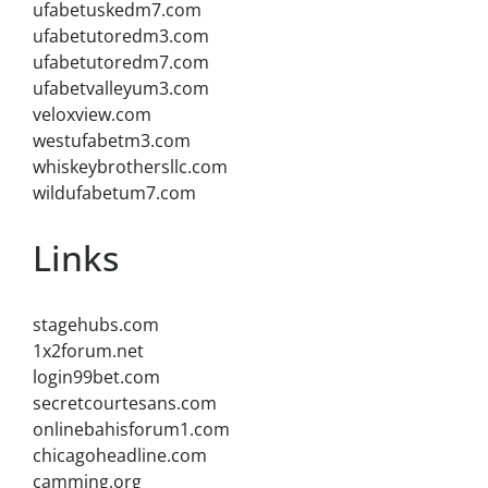
ufabetuskedm7.com
ufabetutoredm3.com
ufabetutoredm7.com
ufabetvalleyum3.com
veloxview.com
westufabetm3.com
whiskeybrothersllc.com
wildufabetum7.com
Links
stagehubs.com
1x2forum.net
login99bet.com
secretcourtesans.com
onlinebahisforum1.com
chicagoheadline.com
camming.org