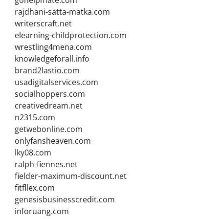
gohelpmate.com
rajdhani-satta-matka.com
writerscraft.net
elearning-childprotection.com
wrestling4mena.com
knowledgeforall.info
brand2lastio.com
usadigitalservices.com
socialhoppers.com
creativedream.net
n2315.com
getwebonline.com
onlyfansheaven.com
lky08.com
ralph-fiennes.net
fielder-maximum-discount.net
fitfllex.com
genesisbusinesscredit.com
inforuang.com