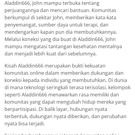
Aladdin666, John mampu terbuka tentang
perjuangannya dan mencari bantuan. Komunitas
berkumpul di sekitar John, memberikan kata-kata
penyemangat, sumber daya untuk terapi, dan
mendengarkan kapan pun dia membutuhkannya.
Melalui koneksi yang dia buat di Aladdin666, John
mampu mengatasi tantangan kesehatan mentalnya
dan menjadi lebih kuat dari sebelumnya.
Kisah Aladdin666 merupakan bukti kekuatan
komunitas online dalam memberikan dukungan dan
koneksi kepada individu yang membutuhkan. Di dunia
di mana teknologi seringkali terasa terisolasi, kelompok
seperti Aladdin666 menawarkan rasa memiliki dan
komunitas yang dapat mengubah hidup mereka yang
berpartisipasi. Di balik layar, hubungan nyata
terbentuk, dukungan nyata diberikan, dan perubahan
nyata bisa terjadi.