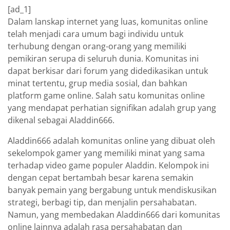
[ad_1]
Dalam lanskap internet yang luas, komunitas online
telah menjadi cara umum bagi individu untuk
terhubung dengan orang-orang yang memiliki
pemikiran serupa di seluruh dunia. Komunitas ini
dapat berkisar dari forum yang didedikasikan untuk
minat tertentu, grup media sosial, dan bahkan
platform game online. Salah satu komunitas online
yang mendapat perhatian signifikan adalah grup yang
dikenal sebagai Aladdin666.
Aladdin666 adalah komunitas online yang dibuat oleh
sekelompok gamer yang memiliki minat yang sama
terhadap video game populer Aladdin. Kelompok ini
dengan cepat bertambah besar karena semakin
banyak pemain yang bergabung untuk mendiskusikan
strategi, berbagi tip, dan menjalin persahabatan.
Namun, yang membedakan Aladdin666 dari komunitas
online lainnya adalah rasa persahabatan dan