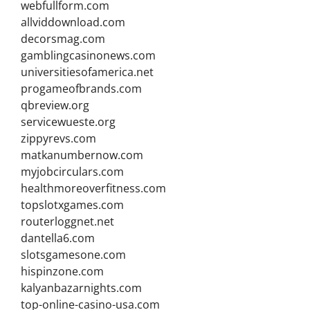
webfullform.com
allviddownload.com
decorsmag.com
gamblingcasinonews.com
universitiesofamerica.net
progameofbrands.com
qbreview.org
servicewueste.org
zippyrevs.com
matkanumbernow.com
myjobcirculars.com
healthmoreoverfitness.com
topslotxgames.com
routerloggnet.net
dantella6.com
slotsgamesone.com
hispinzone.com
kalyanbazarnights.com
top-online-casino-usa.com