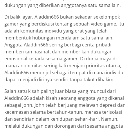
dukungan yang diberikan anggotanya satu sama lain.
Di balik layar, Aladdin666 bukan sekadar sekelompok
gamer yang berdiskusi tentang sebuah video game. Itu
adalah komunitas individu yang erat yang telah
membentuk hubungan mendalam satu sama lain.
Anggota Aladdin666 sering berbagi cerita pribadi,
memberikan nasihat, dan memberikan dukungan
emosional kepada sesama gamer. Di dunia maya di
mana anonimitas sering kali menjadi prioritas utama,
Aladdin666 menonjol sebagai tempat di mana individu
dapat menjadi dirinya sendiri tanpa takut dihakimi.
Salah satu kisah paling luar biasa yang muncul dari
Aladdin666 adalah kisah seorang anggota yang dikenal
sebagai John. John telah berjuang melawan depresi dan
kecemasan selama bertahun-tahun, merasa terisolasi
dan sendirian dalam kehidupan sehari-hari. Namun,
melalui dukungan dan dorongan dari sesama anggota