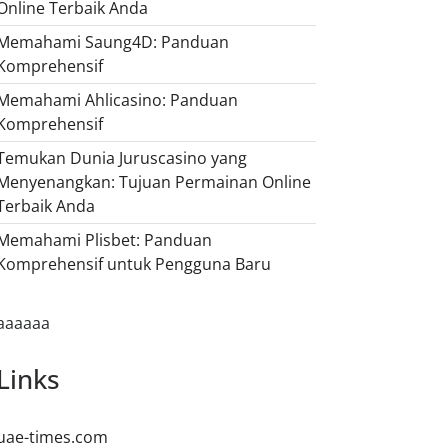
Online Terbaik Anda
Memahami Saung4D: Panduan
Komprehensif
Memahami Ahlicasino: Panduan
Komprehensif
Temukan Dunia Juruscasino yang
Menyenangkan: Tujuan Permainan Online
Terbaik Anda
Memahami Plisbet: Panduan
Komprehensif untuk Pengguna Baru
aaaaaa
Links
uae-times.com