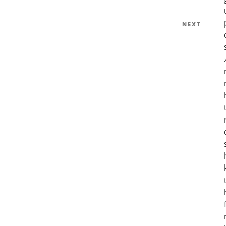
NEXT
Next
Post