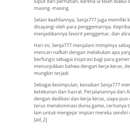
luput dari perhatian, karena ia telah diaku
masing -masing.
Selain keahliannya, Senja777 juga memilik
disayangi oleh para penggemarnya. Keprib
menjadikannya favorit penggemar, dan alir
Hari ini, Senja777 menjalani mimpinya seba
mencari nafkah dengan melakukan apa yang 
berfungsi sebagai inspirasi bagi para gamer 
menunjukkan bahwa dengan kerja keras, ded
mungkin terjadi.
Sebagai kesimpulan, kenaikan Senja777 men
ketekunan dan hasrat. Perjalanannya dari 
dengan dedikasi dan kerja keras, siapa pun
terus mendominasi dunia game, ceritanya t
lain untuk mengejar impian mereka sendiri
[ad_2]