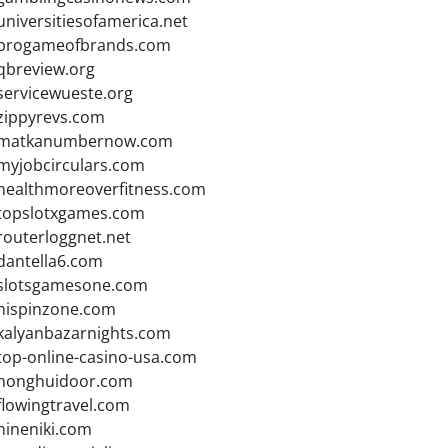
universitiesofamerica.net
progameofbrands.com
qbreview.org
servicewueste.org
zippyrevs.com
matkanumbernow.com
myjobcirculars.com
healthmoreoverfitness.com
topslotxgames.com
routerloggnet.net
dantella6.com
slotsgamesone.com
hispinzone.com
kalyanbazarnights.com
top-online-casino-usa.com
honghuidoor.com
flowingtravel.com
nineniki.com