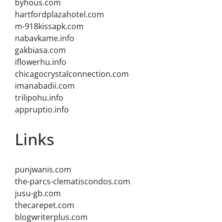
byhous.com
hartfordplazahotel.com
m-918kissapk.com
nabavkame.info
gakbiasa.com
iflowerhu.info
chicagocrystalconnection.com
imanabadii.com
trilipohu.info
appruptio.info
Links
punjwanis.com
the-parcs-clematiscondos.com
jusu-gb.com
thecarepet.com
blogwriterplus.com