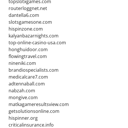
topslotxgames.com
routerloggnet.net
dantella6.com
slotsgamesone.com
hispinzone.com
kalyanbazarnights.com
top-online-casino-usa.com
honghuidoor.com
flowingtravel.com
nineniki.com
brandiospecialists.com
medicalcare7.com
adtennaball.com
nabzah.com
mongive.com
matkagameresultsview.com
getsolutionsonline.com
hispinner.org
criticalinsurance.info