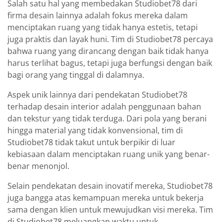
Salah satu hal yang membedakan Studiobet78 dari
firma desain lainnya adalah fokus mereka dalam
menciptakan ruang yang tidak hanya estetis, tetapi
juga praktis dan layak huni. Tim di Studiobet78 percaya
bahwa ruang yang dirancang dengan baik tidak hanya
harus terlihat bagus, tetapi juga berfungsi dengan baik
bagi orang yang tinggal di dalamnya.
Aspek unik lainnya dari pendekatan Studiobet78
terhadap desain interior adalah penggunaan bahan
dan tekstur yang tidak terduga. Dari pola yang berani
hingga material yang tidak konvensional, tim di
Studiobet78 tidak takut untuk berpikir di luar
kebiasaan dalam menciptakan ruang unik yang benar-
benar menonjol.
Selain pendekatan desain inovatif mereka, Studiobet78
juga bangga atas kemampuan mereka untuk bekerja
sama dengan klien untuk mewujudkan visi mereka. Tim
di Studiobet78 meluangkan waktu untuk