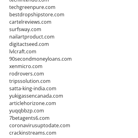
techgreenpure.com
bestdropshipstore.com
cartelreviews.com
surfsway.com
nailartproduct.com
digitactseed.com
lvlcraft.com
90secondmoneyloans.com
xenmicro.com
rodrovers.com
tripssolution.com
satta-king-india.com
yukigassencanada.com
articlehorizone.com
yuqqbbzp.com
7betagents6.com
coronavirusuptodate.com
crackinstreams.com