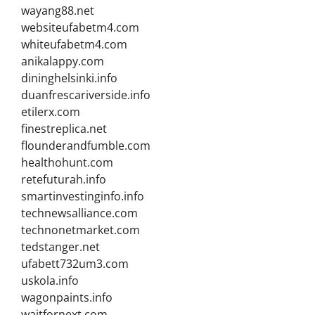
wayang88.net
websiteufabetm4.com
whiteufabetm4.com
anikalappy.com
dininghelsinki.info
duanfrescariverside.info
etilerx.com
finestreplica.net
flounderandfumble.com
healthohunt.com
retefuturah.info
smartinvestinginfo.info
technewsalliance.com
technonetmarket.com
tedstanger.net
ufabett732um3.com
uskola.info
wagonpaints.info
waitfornext.com