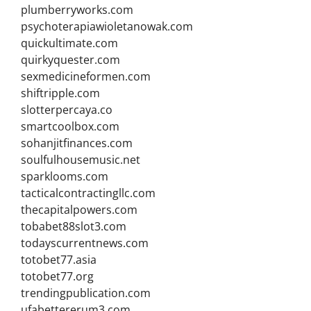
plumberryworks.com
psychoterapiawioletanowak.com
quickultimate.com
quirkyquester.com
sexmedicineformen.com
shiftripple.com
slotterpercaya.co
smartcoolbox.com
sohanjitfinances.com
soulfulhousemusic.net
sparklooms.com
tacticalcontractingllc.com
thecapitalpowers.com
tobabet88slot3.com
todayscurrentnews.com
totobet77.asia
totobet77.org
trendingpublication.com
ufabettererum3.com