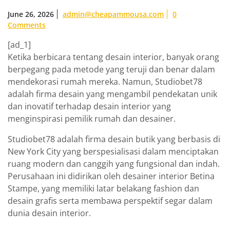
June 26, 2026
admin@cheapammousa.com
0
Comments
[ad_1]
Ketika berbicara tentang desain interior, banyak orang
berpegang pada metode yang teruji dan benar dalam
mendekorasi rumah mereka. Namun, Studiobet78
adalah firma desain yang mengambil pendekatan unik
dan inovatif terhadap desain interior yang
menginspirasi pemilik rumah dan desainer.
Studiobet78 adalah firma desain butik yang berbasis di
New York City yang berspesialisasi dalam menciptakan
ruang modern dan canggih yang fungsional dan indah.
Perusahaan ini didirikan oleh desainer interior Betina
Stampe, yang memiliki latar belakang fashion dan
desain grafis serta membawa perspektif segar dalam
dunia desain interior.