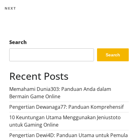
navigation
Post
Next
NEXT
Post
Search
Search
Recent Posts
Memahami Dunia303: Panduan Anda dalam
Bermain Game Online
Pengertian Dewanaga77: Panduan Komprehensif
10 Keuntungan Utama Menggunakan Jeniustoto
untuk Gaming Online
Pengertian Dewi4D: Panduan Utama untuk Pemula