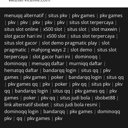
menuqq alternatif
|
situs pkv
|
pkv games
|
pkv games
|
pkv
|
pkv
|
pkv
|
pkv
|
pkv
|
situs slot terpercaya
|
situs slot online
|
x500 slot
|
situs slot
|
slot maxwin
|
slot gacor hari ini
|
x500 slot
|
situs slot terpercaya
|
situs slot gacor
|
slot demo pragmatic play
|
slot
pragmatic
|
mahjong ways 2
|
slot demo
|
situs slot
terpercaya
|
slot gacor hari ini
|
dominoqq
|
dominoqq
|
menuqq daftar
|
murniqq daftar
|
hematqq daftar
|
bandarqq login
|
situs qq
|
pkv
games
|
pkv games
|
poker
|
bandarqq login
|
situs qq
|
pkv games qq
|
pkv
|
poker
|
pkv qq
|
situs pkv
|
pkv
qq
|
bandarqq login
|
situs qq
|
pkv games qq
|
pkv
games
|
poker
|
pkv qq
|
situs judi bola
|
sbobet88
|
link alternatif sbobet
|
situs judi bola resmi
|
dominoqq login
|
bandarqq
|
pkv games
|
dominoqq
pkv
|
qq
|
pkv games
|
pkv