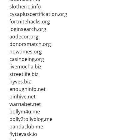
slotherio.info
cysapluscertification.org
fortnitehacks.org
loginsearch.org
aodecor.org
donorsmatch.org
nowtimes.org
casinoeing.org
livemocha.biz
streetlife.biz
hyves.biz
enoughinfo.net
pinhive.net
warnabet.net
bollym4u.me
bolly2tollyblog.me
pandaclub.me
flyttevask.io