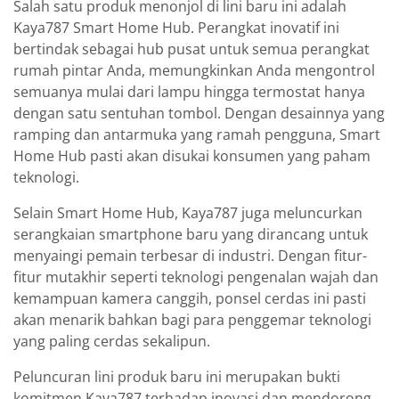
Salah satu produk menonjol di lini baru ini adalah
Kaya787 Smart Home Hub. Perangkat inovatif ini
bertindak sebagai hub pusat untuk semua perangkat
rumah pintar Anda, memungkinkan Anda mengontrol
semuanya mulai dari lampu hingga termostat hanya
dengan satu sentuhan tombol. Dengan desainnya yang
ramping dan antarmuka yang ramah pengguna, Smart
Home Hub pasti akan disukai konsumen yang paham
teknologi.
Selain Smart Home Hub, Kaya787 juga meluncurkan
serangkaian smartphone baru yang dirancang untuk
menyaingi pemain terbesar di industri. Dengan fitur-
fitur mutakhir seperti teknologi pengenalan wajah dan
kemampuan kamera canggih, ponsel cerdas ini pasti
akan menarik bahkan bagi para penggemar teknologi
yang paling cerdas sekalipun.
Peluncuran lini produk baru ini merupakan bukti
komitmen Kaya787 terhadap inovasi dan mendorong