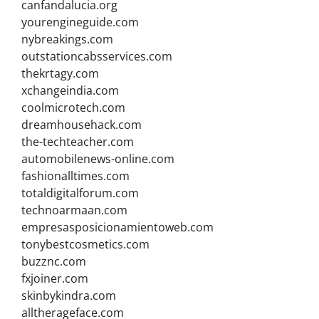
canfandalucia.org
yourengineguide.com
nybreakings.com
outstationcabsservices.com
thekrtagy.com
xchangeindia.com
coolmicrotech.com
dreamhousehack.com
the-techteacher.com
automobilenews-online.com
fashionalltimes.com
totaldigitalforum.com
technoarmaan.com
empresasposicionamientoweb.com
tonybestcosmetics.com
buzznc.com
fxjoiner.com
skinbykindra.com
alltherageface.com