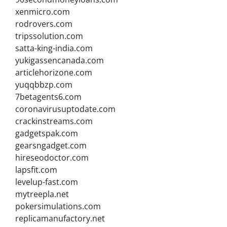
xenmicro.com
rodrovers.com
tripssolution.com
satta-king-india.com
yukigassencanada.com
articlehorizone.com
yuqqbbzp.com
7betagents6.com
coronavirusuptodate.com
crackinstreams.com
gadgetspak.com
gearsngadget.com
hireseodoctor.com
lapsfit.com
levelup-fast.com
mytreepla.net
pokersimulations.com
replicamanufactory.net