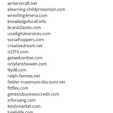
writerscraft.net
elearning-childprotection.com
wrestling4mena.com
knowledgeforall.info
brand2lastio.com
usadigitalservices.com
socialhoppers.com
creativedream.net
n2315.com
getwebonline.com
onlyfansheaven.com
lky08.com
ralph-fiennes.net
fielder-maximum-discount.net
fitfllex.com
genesisbusinesscredit.com
inforuang.com
kindsmarket.com
luvelylife.com