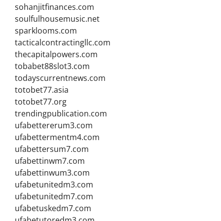
sohanjitfinances.com
soulfulhousemusic.net
sparklooms.com
tacticalcontractingllc.com
thecapitalpowers.com
tobabet88slot3.com
todayscurrentnews.com
totobet77.asia
totobet77.org
trendingpublication.com
ufabettererum3.com
ufabettermentm4.com
ufabettersum7.com
ufabettinwm7.com
ufabettinwum3.com
ufabetunitedm3.com
ufabetunitedm7.com
ufabetuskedm7.com
ufabetutoredm3.com