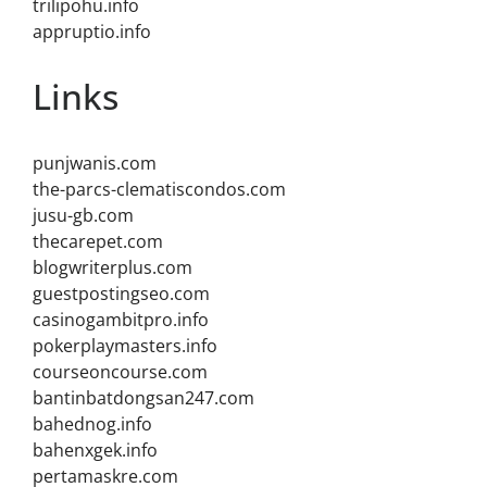
trilipohu.info
appruptio.info
Links
punjwanis.com
the-parcs-clematiscondos.com
jusu-gb.com
thecarepet.com
blogwriterplus.com
guestpostingseo.com
casinogambitpro.info
pokerplaymasters.info
courseoncourse.com
bantinbatdongsan247.com
bahednog.info
bahenxgek.info
pertamaskre.com