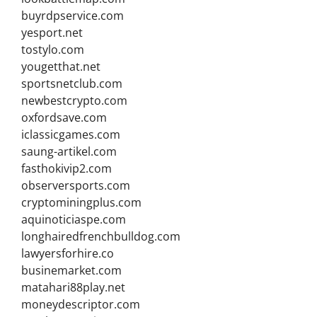
buyrdpservice.com
yesport.net
tostylo.com
yougetthat.net
sportsnetclub.com
newbestcrypto.com
oxfordsave.com
iclassicgames.com
saung-artikel.com
fasthokivip2.com
observersports.com
cryptominingplus.com
aquinoticiaspe.com
longhairedfrenchbulldog.com
lawyersforhire.co
businemarket.com
matahari88play.net
moneydescriptor.com