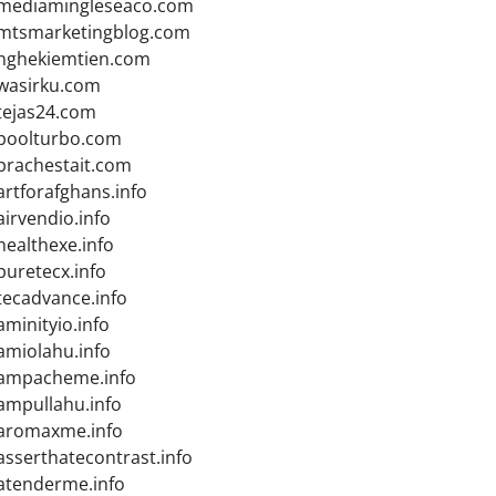
mediamingleseaco.com
mtsmarketingblog.com
nghekiemtien.com
wasirku.com
tejas24.com
poolturbo.com
prachestait.com
artforafghans.info
airvendio.info
healthexe.info
puretecx.info
tecadvance.info
aminityio.info
amiolahu.info
ampacheme.info
ampullahu.info
aromaxme.info
asserthatecontrast.info
atenderme.info