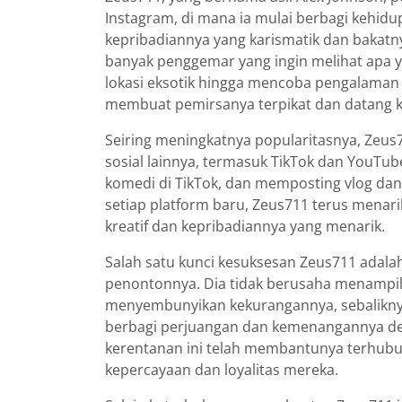
Instagram, di mana ia mulai berbagi kehid
kepribadiannya yang karismatik dan bakatn
banyak penggemar yang ingin melihat apa ya
lokasi eksotik hingga mencoba pengalaman 
membuat pemirsanya terpikat dan datang k
Seiring meningkatnya popularitasnya, Zeu
sosial lainnya, termasuk TikTok dan YouTu
komedi di TikTok, dan memposting vlog dan 
setiap platform baru, Zeus711 terus mena
kreatif dan kepribadiannya yang menarik.
Salah satu kunci kesuksesan Zeus711 adala
penontonnya. Dia tidak berusaha menampi
menyembunyikan kekurangannya, sebalikny
berbagi perjuangan dan kemenangannya den
kerentanan ini telah membantunya terhub
kepercayaan dan loyalitas mereka.