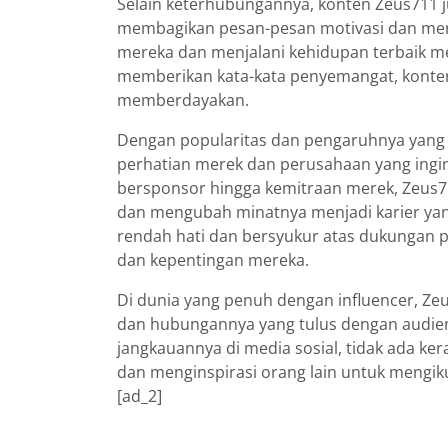
Selain keterhubungannya, konten Zeus711 juga
membagikan pesan-pesan motivasi dan men
mereka dan menjalani kehidupan terbaik mer
memberikan kata-kata penyemangat, konte
memberdayakan.
Dengan popularitas dan pengaruhnya yang 
perhatian merek dan perusahaan yang ingin
bersponsor hingga kemitraan merek, Zeus
dan mengubah minatnya menjadi karier yan
rendah hati dan bersyukur atas dukungan 
dan kepentingan mereka.
Di dunia yang penuh dengan influencer, Zeu
dan hubungannya yang tulus dengan audie
jangkauannya di media sosial, tidak ada 
dan menginspirasi orang lain untuk mengik
[ad_2]