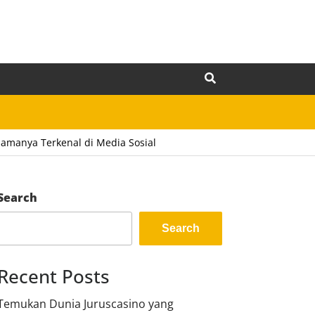
manya Terkenal di Media Sosial
Search
Search
Recent Posts
Temukan Dunia Juruscasino yang