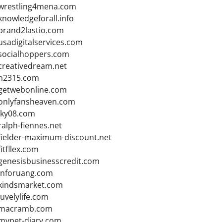
wrestling4mena.com
knowledgeforall.info
brand2lastio.com
usadigitalservices.com
socialhoppers.com
creativedream.net
n2315.com
getwebonline.com
onlyfansheaven.com
lky08.com
ralph-fiennes.net
fielder-maximum-discount.net
fitfllex.com
genesisbusinesscredit.com
inforuang.com
kindsmarket.com
luvelylife.com
macramb.com
mypet-diary.com